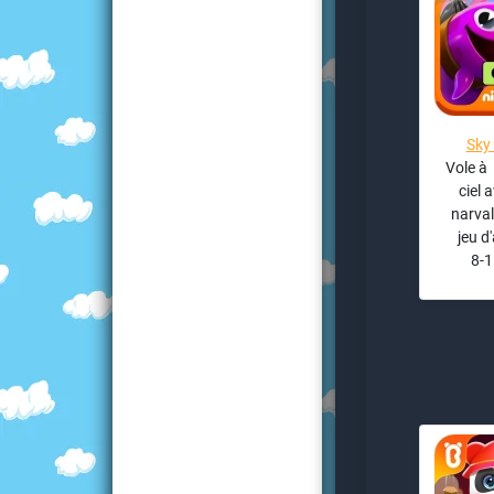
Sky
Vole à 
ciel 
narval
jeu d
8-1