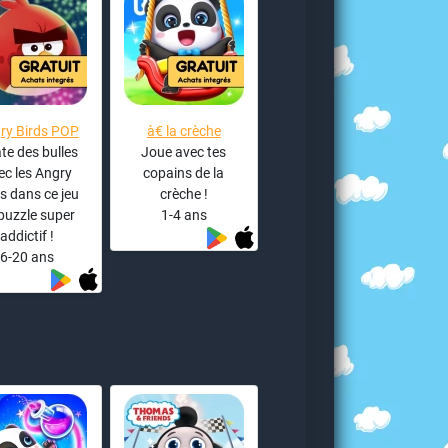
ry Birds POP
à€ la crèche
ate des bulles
Joue avec tes
ec les Angry
copains de la
s dans ce jeu
crèche !
puzzle super
1-4 ans
addictif !
6-20 ans