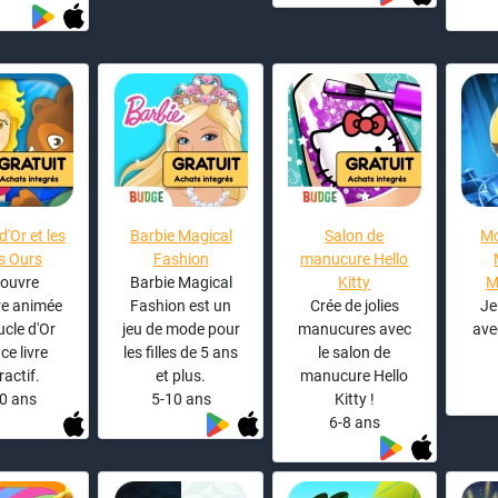
d'Or et les
Barbie Magical
Salon de
Mo
s Ours
Fashion
manucure Hello
ouvre
Barbie Magical
Kitty
M
ire animée
Fashion est un
Crée de jolies
Je
cle d'Or
jeu de mode pour
manucures avec
ave
ce livre
les filles de 5 ans
le salon de
ractif.
et plus.
manucure Hello
0 ans
5-10 ans
Kitty !
6-8 ans