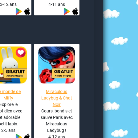
3-12 ans
4-11 ans
e monde de
Miraculous
Miffy
Ladybug & Chat
Explore le
Noir
otidien avec
Cours, bondis et
et adorable
sauve Paris avec
petit lapin.
Miraculous
2-5 ans
Ladybug !
4-12 ans