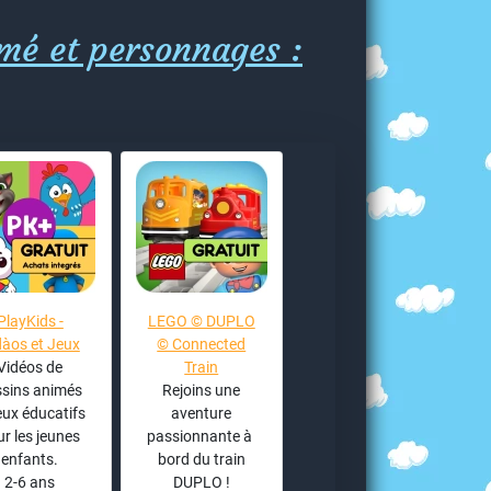
imé et personnages :
PlayKids -
LEGO © DUPLO
dàos et Jeux
© Connected
Vidéos de
Train
ssins animés
Rejoins une
jeux éducatifs
aventure
r les jeunes
passionnante à
enfants.
bord du train
2-6 ans
DUPLO !