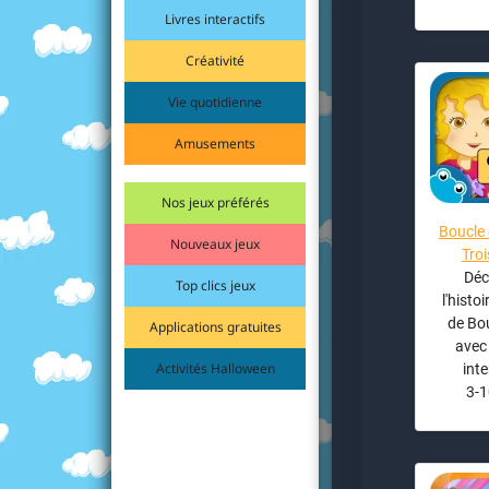
Livres interactifs
Créativité
Vie quotidienne
Amusements
Nos jeux préférés
Boucle 
Nouveaux jeux
Troi
Déc
Top clics jeux
l'histo
de Bou
Applications gratuites
avec 
Activités Halloween
inte
3-1