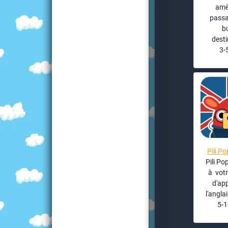
amè
passa
b
desti
3-
Pili P
Pili Po
à votr
d'ap
l'anglai
5-1