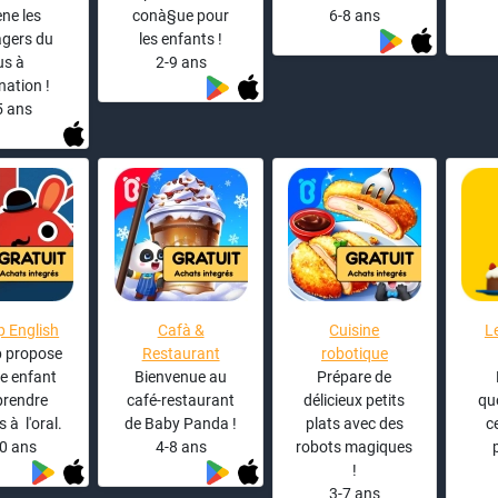
ne les
conà§ue pour
6-8 ans
gers du
les enfants !
us à
2-9 ans
nation !
5 ans
op English
Cafà &
Cuisine
L
p propose
Restaurant
robotique
e enfant
Bienvenue au
Prépare de
prendre
café-restaurant
délicieux petits
qu
s à l'oral.
de Baby Panda !
plats avec des
c
0 ans
4-8 ans
robots magiques
!
3-7 ans