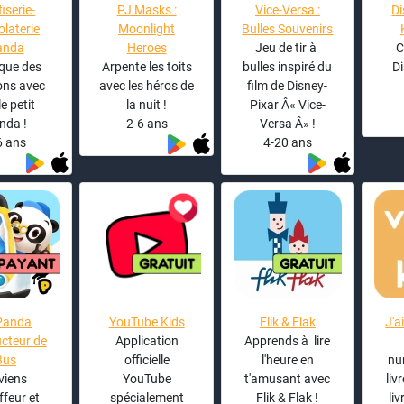
iserie-
PJ Masks :
Vice-Versa :
D
laterie
Moonlight
Bulles Souvenirs
anda
Heroes
Jeu de tir à
C
que des
Arpente les toits
bulles inspiré du
Di
ns avec
avec les héros de
film de Disney-
le petit
la nuit !
Pixar Â« Vice-
nda !
2-6 ans
Versa Â» !
6 ans
4-20 ans
Panda
YouTube Kids
Flik & Flak
J'a
cteur de
Application
Apprends à lire
Bus
officielle
l'heure en
nu
viens
YouTube
t'amusant avec
liv
feur et
spécialement
Flik & Flak !
liv