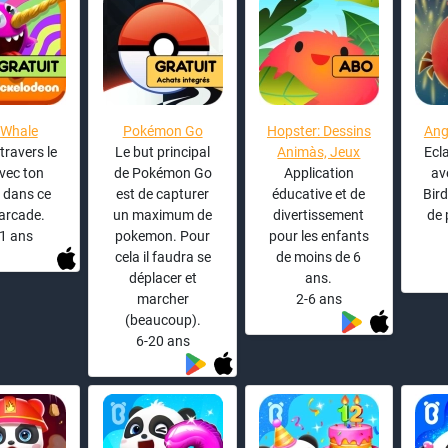
 Whale
Pokémon Go
Hopster: Dessins
Ang
travers le
Le but principal
Animàs, Jeux
Ecl
avec ton
de Pokémon Go
Application
av
 dans ce
est de capturer
éducative et de
Bird
'arcade.
un maximum de
divertissement
de 
1 ans
pokemon. Pour
pour les enfants
cela il faudra se
de moins de 6
déplacer et
ans.
marcher
2-6 ans
(beaucoup).
6-20 ans