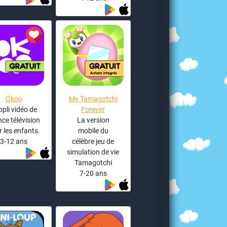
Okoo
My Tamagotchi
ppli vidéo de
Forever
ce télévision
La version
 les enfants.
mobile du
3-12 ans
célèbre jeu de
simulation de vie
Tamagotchi
7-20 ans