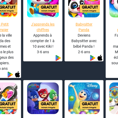
i Petit
J'apprends les
Babysitter
mpier
chiffres
Panda
 la ville
Apprends à
Deviens
F
da des
compter de 1 à
Babysitter avec
mes et
10 avec Kiki !
bébé Panda !
ma
s le plus
3-6 ans
2-6 ans
M
geux des
éc
piers.
sou
6 ans