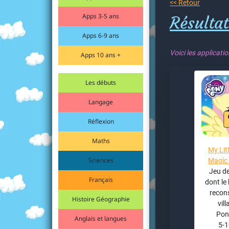
<< Retour
Apps 3-5 ans
Résultat
Apps 6-9 ans
Voici les applicati
Apps 10 ans +
Les débuts
Langage
Réflexion
Maths
My Lit
Sciences
Magic 
Jeu de
Français
dont le
recons
Histoire Géographie
vil
Pony
Anglais et langues
5-1