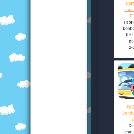
Conf
choco
P
Fabri
bonbo
Kiki 
pa
2-
Dr 
Condu
De
chauf