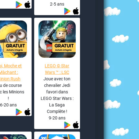
2-5 ans
i, Moche et
LEGO © Star
Màchant :
Wars ™ : LSC
inion Rush
Joue avec ton
u de course
chevalier Jedi
c les Minions
favori dans
!
LEGO Star Wars :
6-20 ans
La Saga
Complète !
9-20 ans