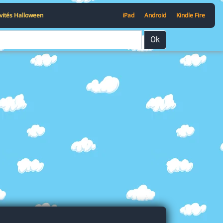
ivités Halloween
iPad
Android
Kindle Fire
Ok