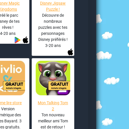
isney Magic
Disney Jigsaw
Kingdoms
Puzzle !
réé le parc
Découvre de
sney de tes
nombreux
rêves !
puzzles avec tes
4-20 ans
personnages
Disney préférés !
3-20 ans
ime lire store
Mon Talking Tom
Version
2
mérique des
Ton nouveau
res Bayard. 3
meilleur ami Tom
res gratuits.
est de retour !