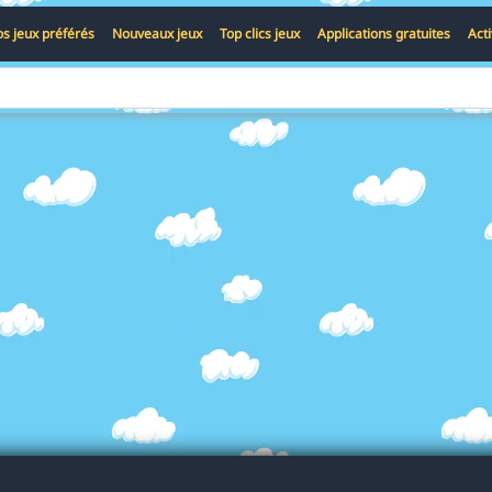
s jeux préférés
Nouveaux jeux
Top clics jeux
Applications gratuites
Act