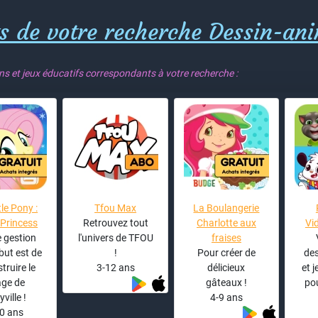
s de votre recherche Dessin-an
ons et jeux éducatifs correspondants à votre recherche :
tle Pony :
Tfou Max
La Boulangerie
Princess
Retrouvez tout
Charlotte aux
Vi
 gestion
l'univers de TFOU
fraises
 but est de
!
Pour créer de
de
truire le
3-12 ans
délicieux
et 
lage de
gâteaux !
pou
ville !
4-9 ans
0 ans