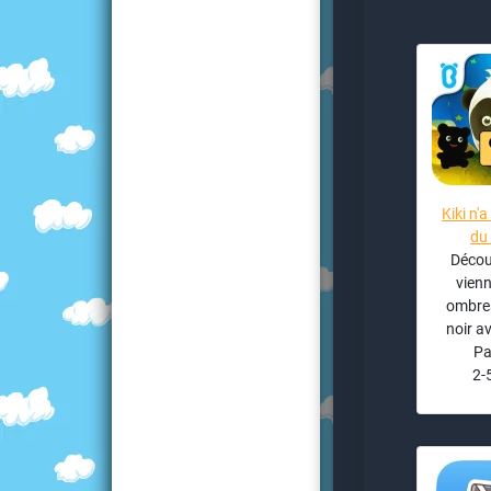
Kiki n'
du 
Décou
vienn
ombres
noir av
Pa
2-