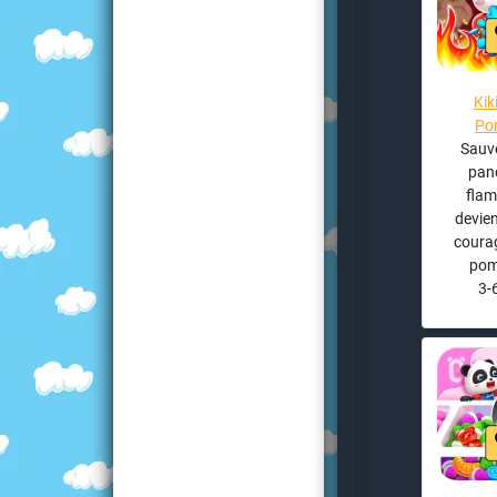
Kik
Po
Sauve
pan
flam
devien
coura
pom
3-