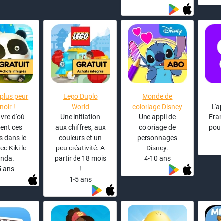
a plus peur
Lego Duplo
Monde de
noir !
World
coloriage Disney
L'a
vre d'où
Une initiation
Une appli de
Fran
ent ces
aux chiffres, aux
coloriage de
pour
 dans le
couleurs et un
personnages
ec Kiki le
peu créativité. A
Disney.
nda.
partir de 18 mois
4-10 ans
5 ans
!
1-5 ans