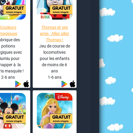
Couleurs
Thomas et ses
magiques
amis : Allez allez
abrique des
Thomas !
potions
Jeu de course de
giques avec
locomotives
iumiu pour
pour les enfants
happer à la
de moins de 6
ris masquée !
ans
2-6 ans
1-6 ans