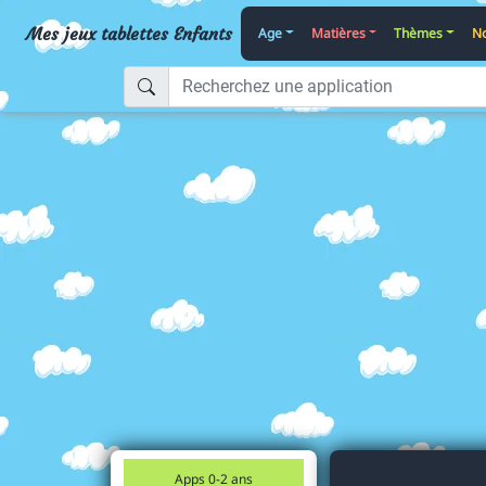
Mes jeux tablettes Enfants
Age
Matières
Thèmes
No
Apps 0-2 ans