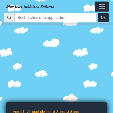
Mes jeux tablettes Enfants
Ok
Accueil
-
Vie quotidienne
-
0-2 ans
-
3-5 ans