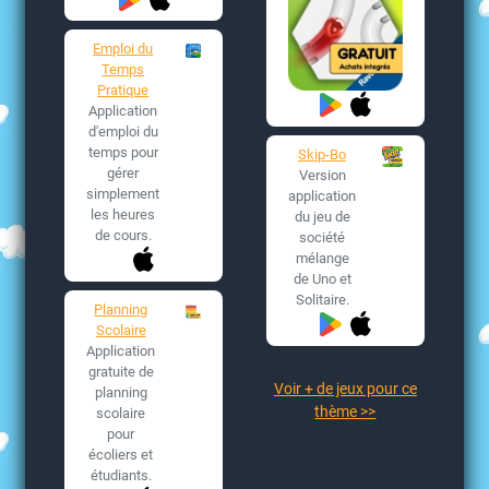
Emploi du
Temps
Pratique
Application
d'emploi du
temps pour
Skip-Bo
gérer
Version
simplement
application
les heures
du jeu de
de cours.
société
mélange
de Uno et
Solitaire.
Planning
Scolaire
Application
gratuite de
Voir + de jeux pour ce
planning
thème >>
scolaire
pour
écoliers et
étudiants.