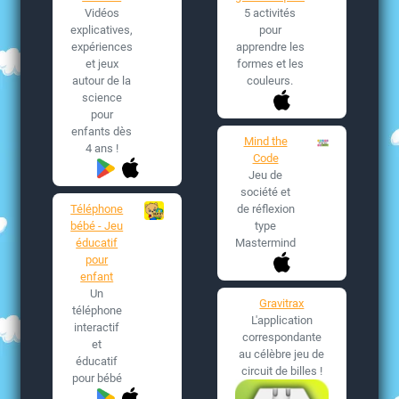
Vidéos
5 activités
explicatives,
pour
expériences
apprendre les
et jeux
formes et les
autour de la
couleurs.
science
pour
enfants dès
Mind the
4 ans !
Code
Jeu de
société et
Téléphone
de réflexion
bébé - Jeu
type
éducatif
Mastermind
pour
enfant
Un
Gravitrax
téléphone
L'application
interactif
correspondante
et
au célèbre jeu de
éducatif
circuit de billes !
pour bébé