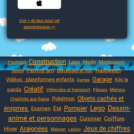
Voir + de jeux pour cet
apprentissage >>
Construction
Lego
Mode
Montessori
Playmobil
-
-
-
-
-
Permis am
Halloween
Berceuses et nuit
Dessin
-
-
-
-
Garage
Vidéos : plateformes enfants
Kiki le
Dames
-
-
-
Créatif
panda
Véhicules et transport
Metiers
Pâques
-
-
-
-
-
Objets cachés et
Pokémon
Charlotte aux fraise
-
-
Lego
Dessin-
énigmes
Pompier
Eté
Examen
-
-
-
-
-
animé et personnages
Cuisinier
Coiffure
-
-
-
Jeux de chiffres
Araignées
Hiver
Maison
Lapins
-
-
-
-