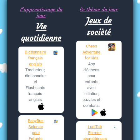
L'apprentissage du
Le thème du jour
jour
Jeux de
Vie
socièté
quotidienne
Chess
Dictionnaire
Adventure
français
for Kids
anglais
App
Traducteur,
d'échecs
dictionnaire
pour
et
enfants
Flashcards
avec
français-
initiation,
anglais
puzzles et
combats.
BabyBus
Science
LudiTab
pour
Formes
Enfants
géométriques