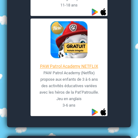
11-18 ans
PAW Patrol Academy NETFLIX
PAW Patrol Academy (Netflix)
propose aux enfants de 3 à 6 ans
des activités éducatives variées
avec les héros de la Pat’Patrouille.
Jeu en anglais
3-6 ans