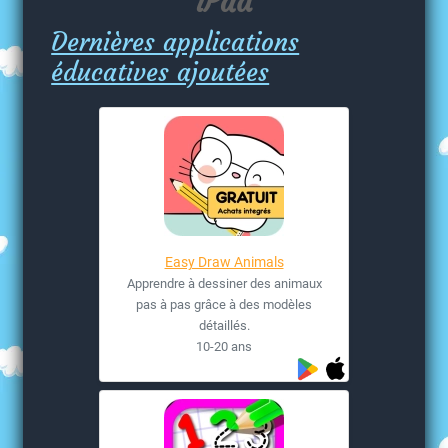
iPad
Dernières applications
éducatives ajoutées
Easy Draw Animals
Apprendre à dessiner des animaux
pas à pas grâce à des modèles
détaillés.
10-20 ans