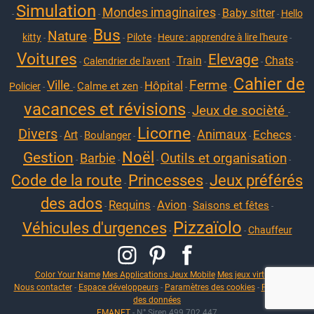
Simulation
Mondes imaginaires
Baby sitter
Hello
-
-
-
-
Bus
Nature
kitty
Pilote
Heure : apprendre à lire l'heure
-
-
-
-
-
Voitures
Elevage
Train
Chats
Calendrier de l'avent
-
-
-
-
-
Cahier de
Ferme
Ville
Hôpital
Calme et zen
Policier
-
-
-
-
-
vacances et révisions
Jeux de socièté
-
-
Licorne
Divers
Animaux
Echecs
Art
Boulanger
-
-
-
-
-
-
Noël
Gestion
Outils et organisation
Barbie
-
-
-
-
Code de la route
Princesses
Jeux préférés
-
-
des ados
Requins
Avion
Saisons et fêtes
-
-
-
-
Pizzaïolo
Véhicules d'urgences
Chauffeur
-
-
Color Your Name
Mes Applications Jeux Mobile
Mes jeux virtuels
Nous contacter
-
Espace développeurs
-
Paramètres des cookies
-
Protection
des données
EMANET
- N° Siren 499 702 447