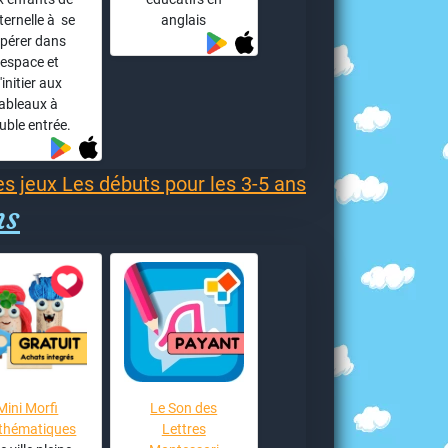
ernelle à se
anglais
epérer dans
l'espace et
'initier aux
tableaux à
uble entrée.
es jeux Les débuts pour les 3-5 ans
ns
Mini Morfi
Le Son des
thématiques
Lettres