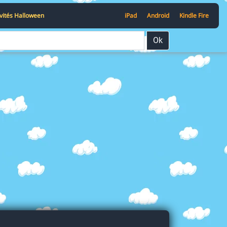
ivités Halloween
iPad
Android
Kindle Fire
Ok