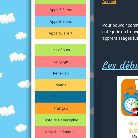
Accueil
Apps 3-5 ans
Apps 6-9 ans
Pour pouvoir comme
catégorie on trouve
Apps 10 ans +
apprentissages fut
Les débuts
Langage
Les débu
Réflexion
Maths
Sciences
Français
Histoire Géographie
Maxi
quot
Anglais et langues
Min