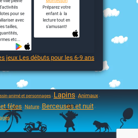
 ville pleine
Montessori
d'activités
Préparez votre
olotes pour se
enfant à la
iliariser avec
lecture tout en
les tailles,
s'amusant!
quantités,
ormes etc...
es jeux Les débuts pour les 6-9 ans
Lapins
Animaux
ssin-animé et personnages
-
-
-
Berceuses et nuit
et fêtes
Nature
-
-
-
iages