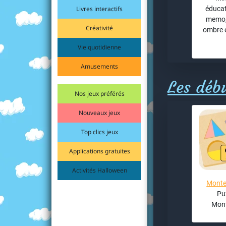
Livres interactifs
éducati
memo, 
Créativité
ombre e
Vie quotidienne
Amusements
Les déb
Nos jeux préférés
Nouveaux jeux
Top clics jeux
Applications gratuites
Activités Halloween
Monte
Pu
Mont