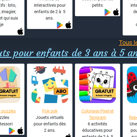
fs : loto,
interactives pour
petits
int
imagier,
enfants de 2 à 5
d
t qui suis
ans.
je
Tous l
uts pour enfants de 3 ans à 5 a
 puzzles
Pok pok
Coloriage Pixel et
zzles
Jouets virtuels
Tangram
Rep
essori
pour enfants dès
6 activités
Une
2 ans.
éducatives pour
pou
enfants de 2 à 5
au