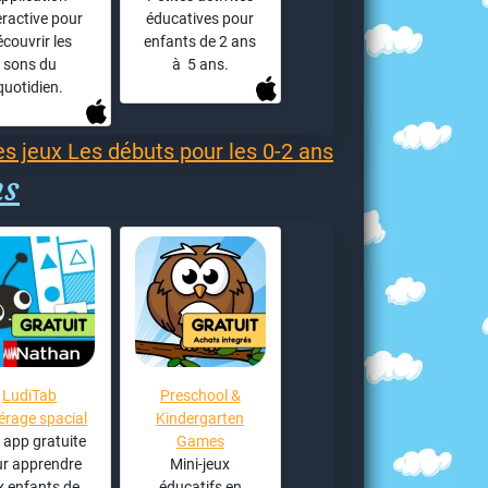
eractive pour
éducatives pour
écouvrir les
enfants de 2 ans
sons du
à 5 ans.
quotidien.
es jeux Les débuts pour les 0-2 ans
ns
LudiTab
Preschool &
érage spacial
Kindergarten
 app gratuite
Games
r apprendre
Mini-jeux
x enfants de
éducatifs en