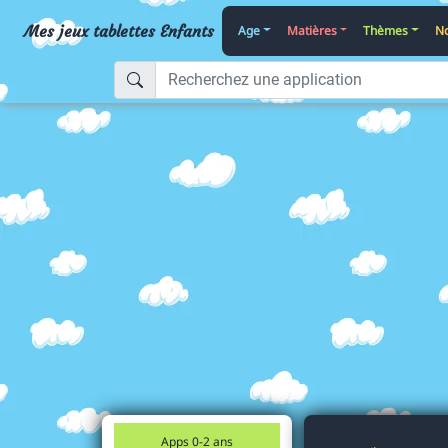
Mes jeux tablettes Enfants
Age
Matières
Thèmes
No
Apps 0-2 ans