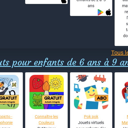
ans
mat
r
s
do
Tous l
uts pour enfants de 6 ans à 9 a
opicto -
Connaître les
Pok pok
ophonie
Couleurs
Jouets virtuels
Ma