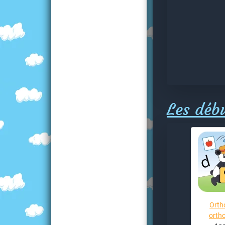
Les déb
Orth
orth