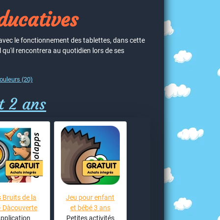
éducatives
avec le fonctionnement des tablettes, dans cette
 qu'il rencontrera au quotidien lors de ses
ouleurs (20)
t 2 ans
 Bruits de la
Jeu pour enfant
 - Dàcouverte
et bébé 3 ans
pplication
Petites activités