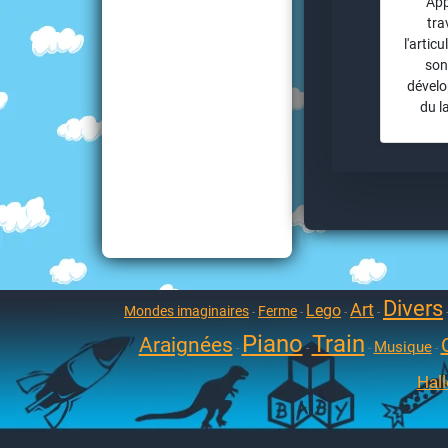
App
tra
l'artic
son
dével
du l
Divers
Art
Lego
Mondes imaginaires
Ferme
-
-
-
-
Piano
Train
Araignées
Musique
-
-
-
-
Hal