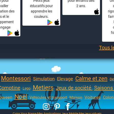
 pour
Petits jeux
pour enfants dès
Une
vailler
éducatifs pour
2 ans.
ulation des
apprendre les
rig
s et le
couleurs.
fam
oppement
angage
f
Tous l
Montessori
Calme et zen
Simulation
Elevage
De
-
-
-
-
-
Metiers
Comptine
Jeux de socièté
Saisons 
Lego
-
-
-
-
Noël
loween
Voitures
Color
Véhicules et transport
Maison
-
-
-
-
-
Color Your Name
Mes Applications Jeux Mobile
Mes jeux virtuels