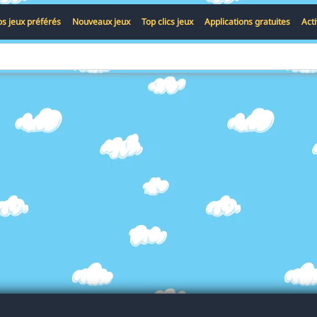
s jeux préférés
Nouveaux jeux
Top clics jeux
Applications gratuites
Act