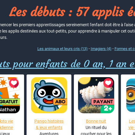
Les débuts : 57 applis 
ncer les premiers apprentissages sereinement l'enfant doit être à l'aise 
 les applis destinées aux tout-petits, pour apprendre à manipuler cet outil
urs.
-
-
Les animaux et leurs cris (13)
Imagiers (4)
Formes et c
ts pour enfants de 0 an, 1 an e
loto vie
Pango histoires
Bonne nuit
Les
idienne
& jeux enfants
Un rituel du
vie
i jeux
Aventures
coucher pour les
A