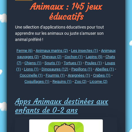
Animaux : 145 jeux
éducatifs
Une sélection d'applications éducatives pour tout
apprendre sur les animaux ou juste s'amuser son
animal préféré !
-
-
-
Ferme (6)
Animaux marins (2)
Les insectes (1)
Animaux
-
-
-
-
sauvages (2)
Chevaux (2)
Cochon (1)
Lapins (5)
Chats
-
-
-
-
-
(7)
Chiens (1)
Souris (1)
Tortues (1)
Poules (1)
Loups
-
-
-
-
-
(1)
Lions (1)
Dinosaures (12)
Papillons (1)
Abeilles (1)
-
-
-
-
Coccinelle (1)
Fourmis (1)
Araignées (1)
Crabes (1)
-
-
-
Coquillages (1)
Requins (1)
Zoo (2)
Licorne (2)
Apps Animaux destinées aux
enfants de 0-2 ans