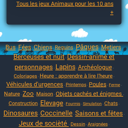
Tous les jeux Animaux pour les 10 ans
+
Pâques
Bus
Fées
Chiens
Metiers
Requins
-
-
-
-
-
-
Berceuses et nuit
Dessin-animé et
-
Lapins
personnages
Archéologue
-
-
-
Heure : apprendre à lire l'heure
Coloriages
-
-
Véhicules d'urgences
Poules
Printemps
Ferme
-
-
-
-
Zoo
Objets cachés et énigmes
Nature
Maison
-
-
-
-
Elevage
Construction
Chats
Fourmis
Simulation
-
-
-
-
-
Dinosaures
Coccinelle
Saisons et fêtes
-
-
-
Jeux de socièté
Dessin
Araignées
-
-
-