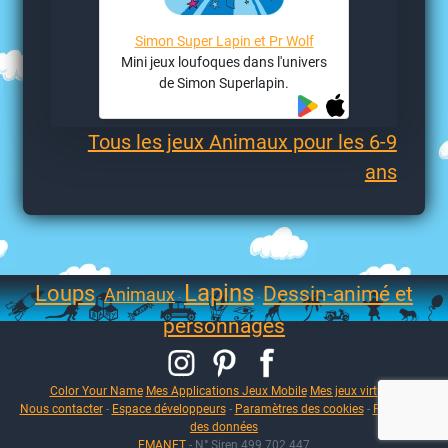
Simon Super Lapin et Pr Wolf
Mini jeux loufoques dans l'univers
de Simon Superlapin.
Tous les jeux Animaux pour les 6-9
ans
Lapins
Loups
Dessin-animé et
Animaux
-
-
-
personnages
Color Your Name
Mes Applications Jeux Mobile
Mes jeux virtuels
Nous contacter
-
Espace développeurs
-
Paramètres des cookies
-
Protection
des données
EMANET
- N° Siren 499 702 447