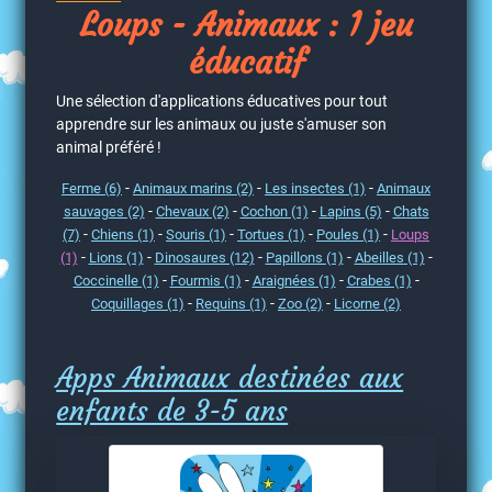
Loups - Animaux : 1 jeu
éducatif
Une sélection d'applications éducatives pour tout
apprendre sur les animaux ou juste s'amuser son
animal préféré !
-
-
-
Ferme (6)
Animaux marins (2)
Les insectes (1)
Animaux
-
-
-
-
sauvages (2)
Chevaux (2)
Cochon (1)
Lapins (5)
Chats
-
-
-
-
-
(7)
Chiens (1)
Souris (1)
Tortues (1)
Poules (1)
Loups
-
-
-
-
-
(1)
Lions (1)
Dinosaures (12)
Papillons (1)
Abeilles (1)
-
-
-
-
Coccinelle (1)
Fourmis (1)
Araignées (1)
Crabes (1)
-
-
-
Coquillages (1)
Requins (1)
Zoo (2)
Licorne (2)
Apps Animaux destinées aux
enfants de 3-5 ans