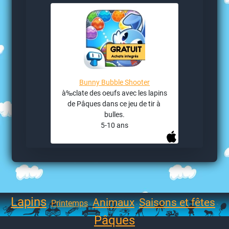
Bunny Bubble Shooter
à‰clate des oeufs avec les lapins
de Pâques dans ce jeu de tir à
bulles.
5-10 ans
Lapins
Animaux
Saisons et fêtes
Printemps
-
-
-
-
Pâques