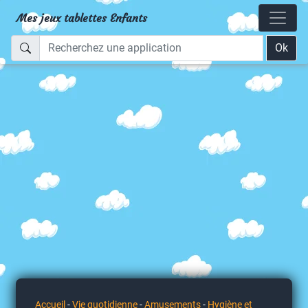
Mes jeux tablettes Enfants
Ok
Accueil
-
Vie quotidienne
-
Amusements
-
Hygiène et