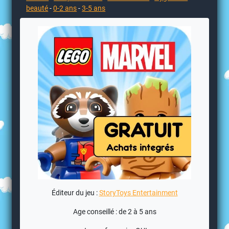
beauté
-
0-2 ans
-
3-5 ans
Éditeur du jeu :
StoryToys Entertainment
Age conseillé : de 2 à 5 ans