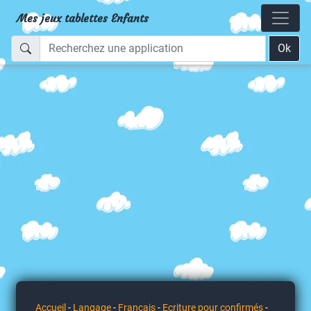
Mes jeux tablettes Enfants
Ok
Accueil
-
Langage
-
Français
-
Ecriture pour confirmés
-