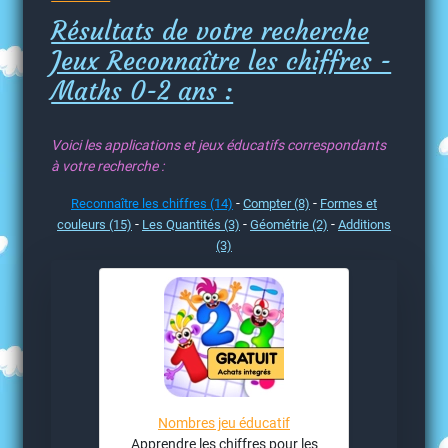
Résultats de votre recherche
Jeux Reconnaître les chiffres -
Maths 0-2 ans :
Voici les applications et jeux éducatifs correspondants
à votre recherche :
-
-
Reconnaître les chiffres (14)
Compter (8)
Formes et
-
-
-
couleurs (15)
Les Quantités (3)
Géométrie (2)
Additions
(3)
Nombres jeu éducatif
Apprendre les chiffres pour les