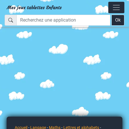
Mes jeux tablettes Enfants
Ok
Accueil
-
Langage
-
Maths
-
Lettres et alphabets
-