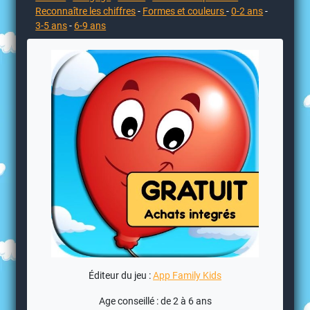
Reconnaître les chiffres
-
Formes et couleurs
-
0-2 ans
-
3-5 ans
-
6-9 ans
Éditeur du jeu :
App Family Kids
Age conseillé : de 2 à 6 ans