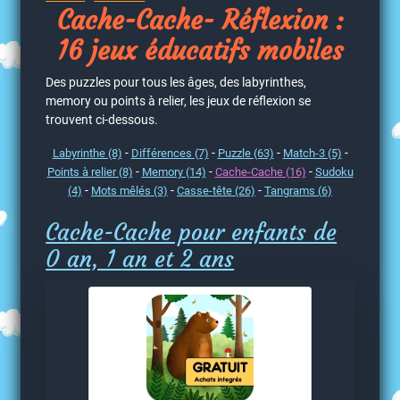
Cache-Cache- Réflexion :
16 jeux éducatifs mobiles
Des puzzles pour tous les âges, des labyrinthes,
memory ou points à relier, les jeux de réflexion se
trouvent ci-dessous.
-
-
-
-
Labyrinthe (8)
Différences (7)
Puzzle (63)
Match-3 (5)
-
-
-
Points à relier (8)
Memory (14)
Cache-Cache (16)
Sudoku
-
-
-
(4)
Mots mêlés (3)
Casse-tête (26)
Tangrams (6)
Cache-Cache pour enfants de
0 an, 1 an et 2 ans