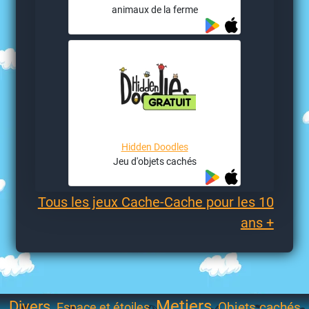
animaux de la ferme
Hidden Doodles
Jeu d'objets cachés
Tous les jeux Cache-Cache pour les 10
ans +
Metiers
Divers
Objets cachés
Espace et étoiles
-
-
-