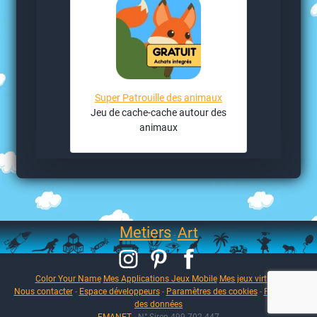
Super Patrouille des animaux
Jeu de cache-cache autour des
animaux
Metiers
Art
-
Color Your Name
Mes Applications Jeux Mobile
Mes jeux virtuels
Nous contacter
-
Espace développeurs
-
Paramètres des cookies
-
Protection
des données
EMANET
- N° Siren 499 702 447