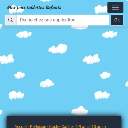
Mes jeux tablettes Enfants
Ok
Accueil
-
Réflexion
-
Cache-Cache
-
6-9 ans
-
10 ans +