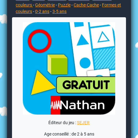
couleurs
-
Géométrie
-
Puzzle
-
Cache-Cache
-
Formes et
couleurs
-
0-2 ans
-
3-5 ans
Éditeur du jeu :
SEJER
Age conseillé : de 2 à 5 ans