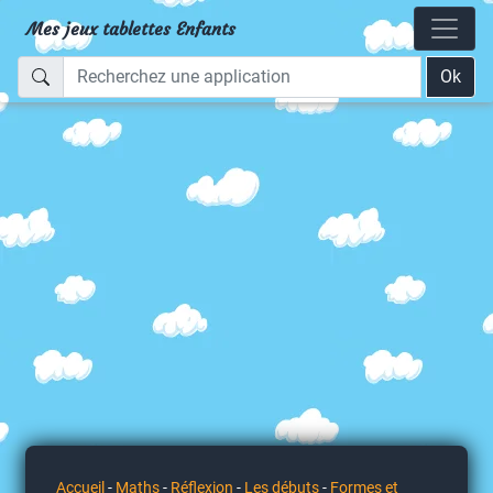
Mes jeux tablettes Enfants
Ok
Accueil
-
Maths
-
Réflexion
-
Les débuts
-
Formes et