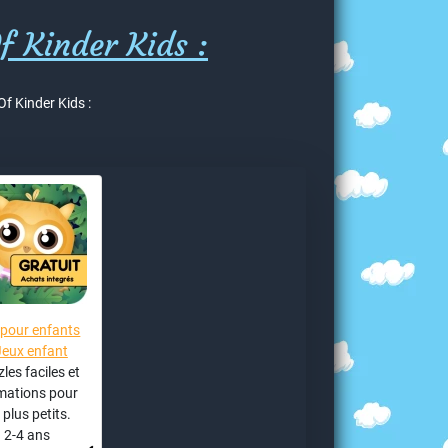
f Kinder Kids :
Of Kinder Kids :
 pour enfants
Jeux enfant
les faciles et
mations pour
 plus petits.
2-4 ans