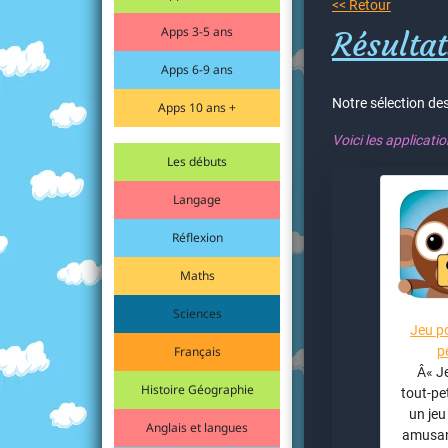
<< Retour
Apps 3-5 ans
Résultat
Apps 6-9 ans
Notre sélection des
Apps 10 ans +
Voici les applicati
Les débuts
Langage
Réflexion
Maths
Sciences
Jeu po
Français
p
Â« J
Histoire Géographie
tout-pe
un jeu
Anglais et langues
amusan