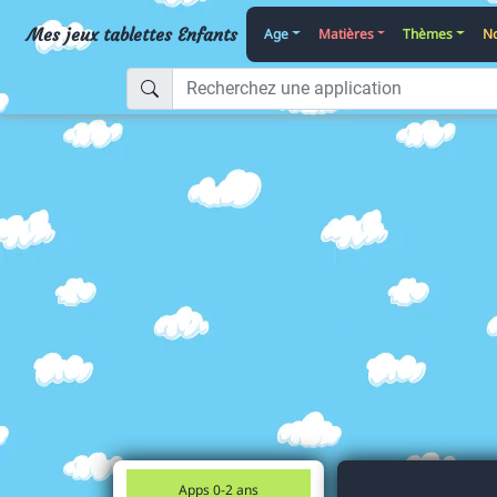
Mes jeux tablettes Enfants
Age
Matières
Thèmes
No
Apps 0-2 ans