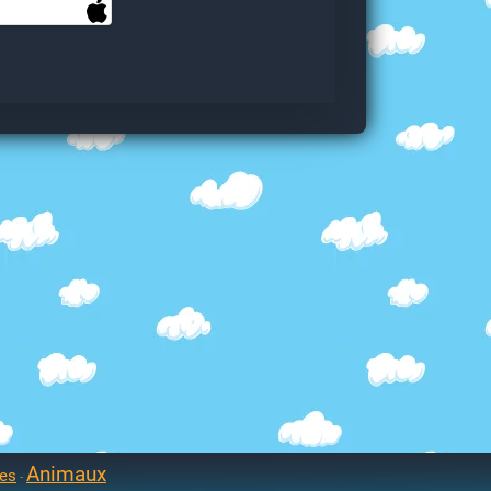
Animaux
res
-