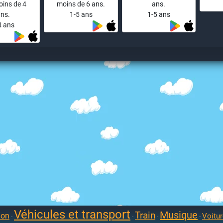
ins de 4
moins de 6 ans.
ans.
ns.
1-5 ans
1-5 ans
4 ans
Véhicules et transport
Musique
Train
ion
Voitu
-
-
-
-