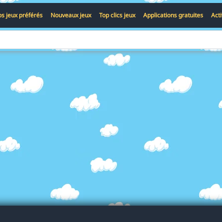
s jeux préférés
Nouveaux jeux
Top clics jeux
Applications gratuites
Act