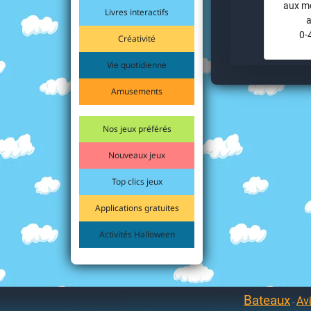
aux mo
Livres interactifs
a
0-
Créativité
Vie quotidienne
Amusements
Nos jeux préférés
Nouveaux jeux
Top clics jeux
Applications gratuites
Activités Halloween
Bateaux
Av
-