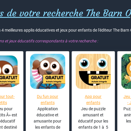
s de votre recherche The Barn O
 4 meilleures applis éducatives et jeux pour enfants de l'éditeur The Barn 
ons et jeux éducatifs correspondants à votre recherche :
ur tout-
Du fun pour
App pour
Jeu
etits
enfants
enfants
- 
eu pour
Application
Jeu de puzzle
Puzz
tits Â» est
éducative et
amusant et
ani
 éducatif
amusante pour
éducatif pour les
les
t destiné
les enfants de
enfants de 1 à 5