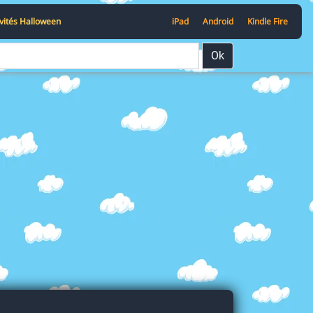
ivités Halloween
iPad
Android
Kindle Fire
Ok