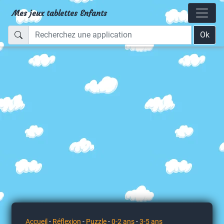
Mes jeux tablettes Enfants
Ok
Accueil
-
Réflexion
-
Puzzle
-
0-2 ans
-
3-5 ans