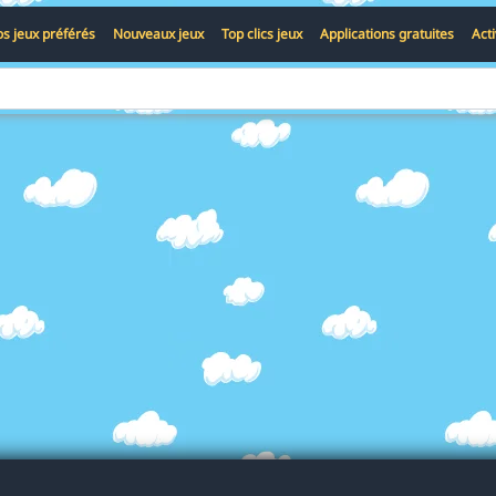
s jeux préférés
Nouveaux jeux
Top clics jeux
Applications gratuites
Act