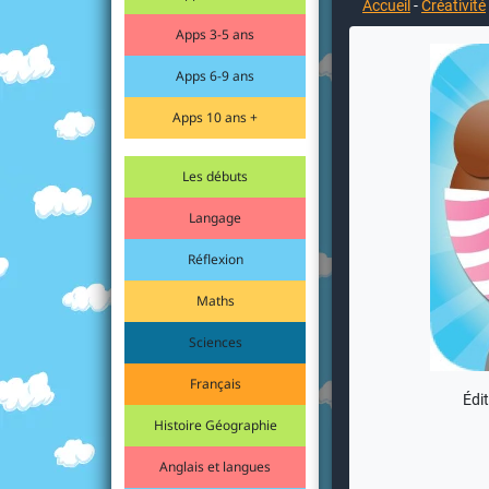
Accueil
-
Créativité
Apps 3-5 ans
Apps 6-9 ans
Apps 10 ans +
Les débuts
Langage
Réflexion
Maths
Sciences
Français
Édit
Histoire Géographie
Anglais et langues