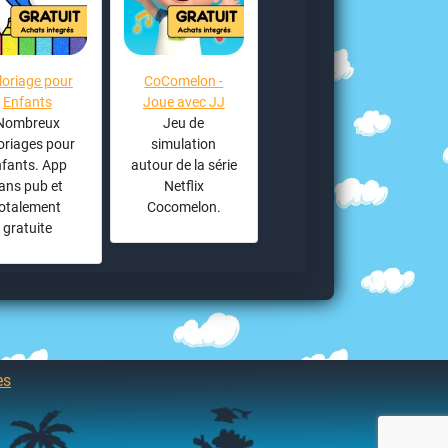
loriage pour
CoComelon -
Enfants
Joue avec JJ
Nombreux
Jeu de
oriages pour
simulation
nfants. App
autour de la série
ans pub et
Netflix
totalement
Cocomelon.
gratuite
es