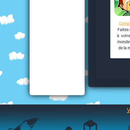
Compt
Faites 
à votre
monde
de la 
V