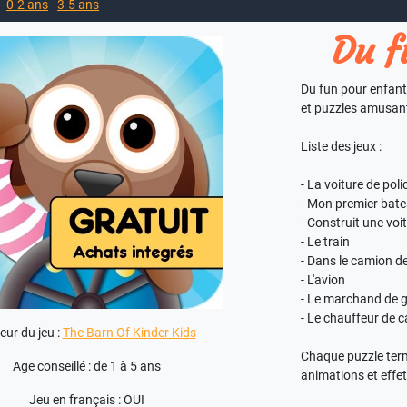
-
0-2 ans
-
3-5 ans
Du f
Du fun pour enfant
et puzzles amusan
Liste des jeux :
- La voiture de poli
- Mon premier bat
- Construit une voi
- Le train
- Dans le camion d
- L'avion
- Le marchand de 
- Le chauffeur de 
eur du jeu :
The Barn Of Kinder Kids
Chaque puzzle ter
Age conseillé : de 1 à 5 ans
animations et effet
Jeu en français : OUI