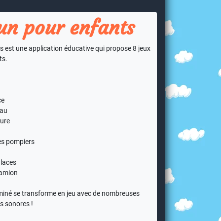
un pour enfants
s est une application éducative qui propose 8 jeux
ts.
ce
eau
ture
es pompiers
glaces
camion
miné se transforme en jeu avec de nombreuses
s sonores !