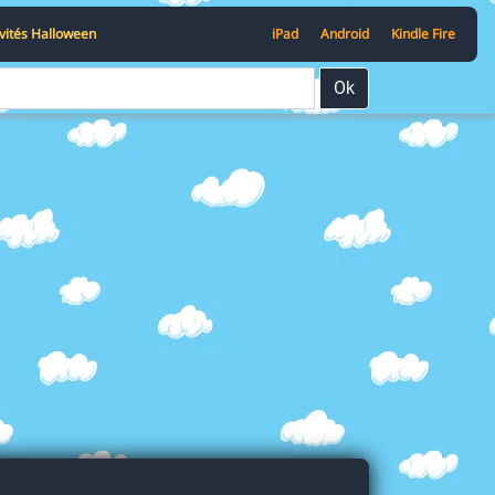
ivités Halloween
iPad
Android
Kindle Fire
Ok