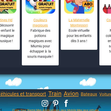
ines Hd
Couleurs
La Maternelle
Co
découvrir
magiques
Montessori
 enfant le
Fabrique des
Ecole virtuelle
 magique
potions
pour les enfants
col
musique !
magiques avec
dès 3 ans !
e
Miumiu pour
s
échapper à la
souris masquée !
Train
Avion
éhicules et transport
Bateaux
Voitur
-
-
-
-
Color Your Name
Mes Applications Jeux Mobile
Mes jeux virtuels