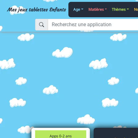
Mes jeux tablettes Enfants
Age
Matières
Thèmes
No
Apps 0-2 ans