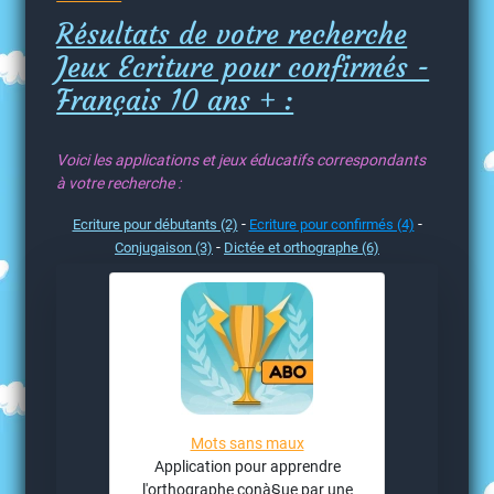
Résultats de votre recherche
Jeux Ecriture pour confirmés -
Français 10 ans + :
Voici les applications et jeux éducatifs correspondants
à votre recherche :
-
-
Ecriture pour débutants (2)
Ecriture pour confirmés (4)
-
Conjugaison (3)
Dictée et orthographe (6)
Mots sans maux
Application pour apprendre
l'orthographe conà§ue par une