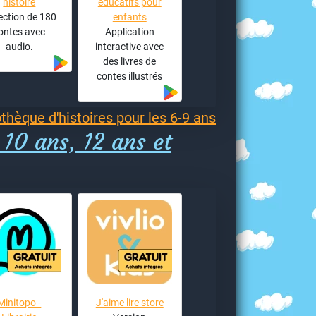
histoire
éducatifs pour
ection de 180
enfants
ontes avec
Application
audio.
interactive avec
des livres de
contes illustrés
othèque d'histoires pour les 6-9 ans
 10 ans, 12 ans et
Minitopo -
J'aime lire store