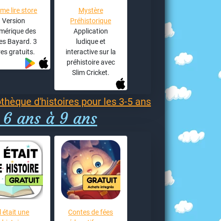
ime lire store
Mystère
Version
Préhistorique
mérique des
Application
res Bayard. 3
ludique et
res gratuits.
interactive sur la
préhistoire avec
Slim Cricket.
othèque d'histoires pour les 3-5 ans
 6 ans à 9 ans
Il était une
Contes de fées