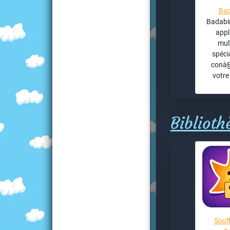
Ba
Badabi
appl
mul
spéci
conà§
votre
Biblioth
Souf