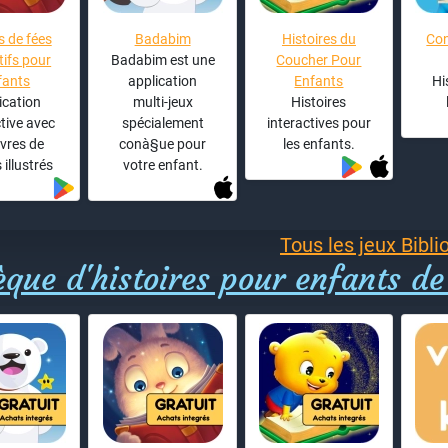
 de fées
Badabim
Histoires du
Con
ifs pour
Badabim est une
Coucher Pour
fants
application
Enfants
Hi
ication
multi-jeux
Histoires
ctive avec
spécialement
interactives pour
ivres de
conà§ue pour
les enfants.
 illustrés
votre enfant.
Tous les jeux Bibli
èque d'histoires pour enfants de