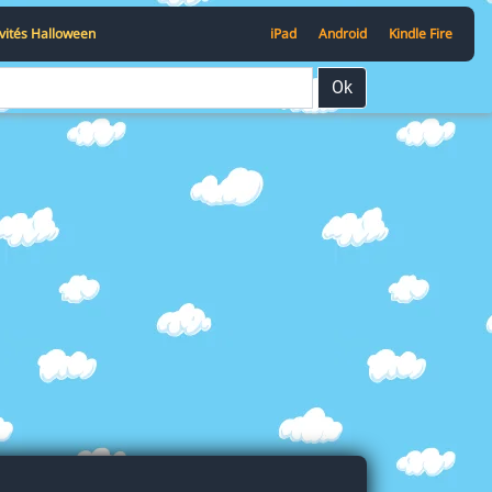
ivités Halloween
iPad
Android
Kindle Fire
Ok