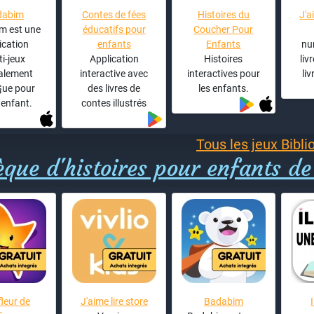
dabim
Contes de fées
Histoires du
J'a
m est une
éducatifs pour
Coucher Pour
ication
enfants
Enfants
nu
ti-jeux
Application
Histoires
liv
alement
interactive avec
interactives pour
liv
ue pour
des livres de
les enfants.
 enfant.
contes illustrés
Tous les jeux Bibli
èque d'histoires pour enfants de
fleur de
J'aime lire store
Badabim