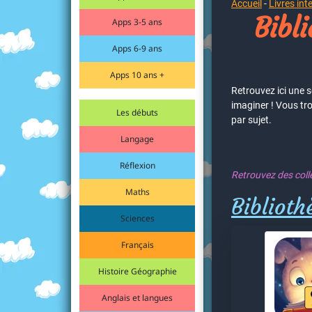
Accueil
-
Livres int
Bibli
Apps 3-5 ans
Apps 6-9 ans
Apps 10 ans +
Retrouvez ici une s
imaginer ! Vous tro
Les débuts
par sujet.
Langage
Réflexion
Retrouvez des colle
Maths
Biblioth
Sciences
Français
Histoire Géographie
Anglais et langues