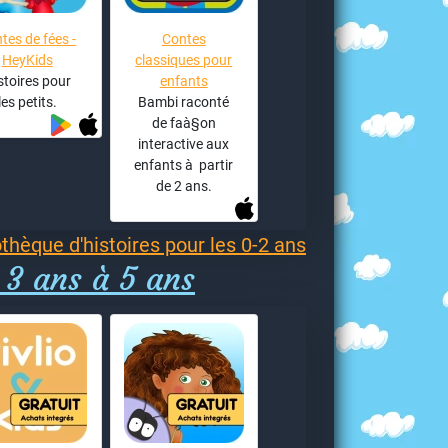
tes de fées -
Contes
HeyKids
classiques pour
stoires pour
enfants
les petits.
Bambi raconté
de faà§on
interactive aux
enfants à partir
de 2 ans.
othèque d'histoires pour les 0-2 ans
 3 ans à 5 ans