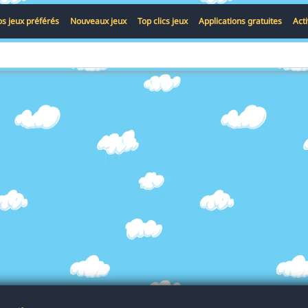
s jeux préférés
Nouveaux jeux
Top clics jeux
Applications gratuites
Act