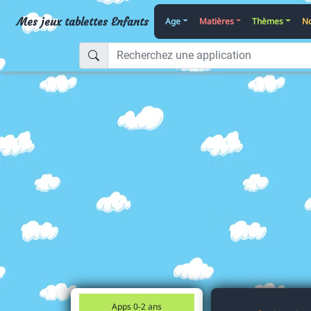
Mes jeux tablettes Enfants
Age
Matières
Thèmes
No
Apps 0-2 ans