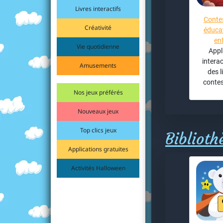
Livres interactifs
Contes
Créativité
éducat
en
Vie quotidienne
Appl
intera
Amusements
des l
contes
Nos jeux préférés
Nouveaux jeux
Top clics jeux
Biblioth
Applications gratuites
Activités Halloween