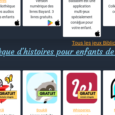
êves
Version
Badabim est une
liothèque
numérique des
application
Coll
res audios
livres Bayard. 3
multi-jeux
c
s enfants
livres gratuits.
spécialement
conà§ue pour
votre enfant.
Tous les jeux Bibli
èque d'histoires pour enfants de
Kili
Boukili
Whisperies,