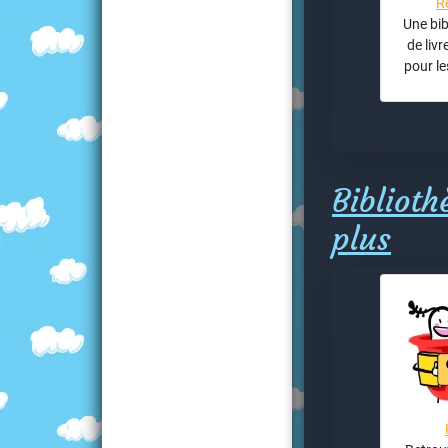
R
Une bib
de liv
pour le
Biblioth
plus