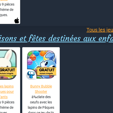
 9 pièces
 thème de
ques.
Tous les jeu
sons et fêtes destinées aux enf
es lapins
Bunny Bubble
ues pour
Shooter
fants
à‰clate des
 9 pièces
oeufs avec les
 thème de
lapins de Pâques
ques.
dans ce jeu de tir