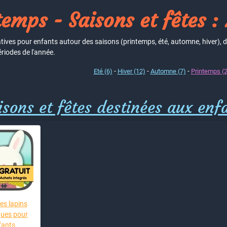
temps - Saisons et fêtes : 
tives pour enfants autour des saisons (printemps, été, automne, hiver), d
ériodes de l'année.
-
-
-
Eté (6)
Hiver (12)
Automne (7)
Printemps (2
sons et fêtes destinées aux enf
es lapins
ues pour
fants