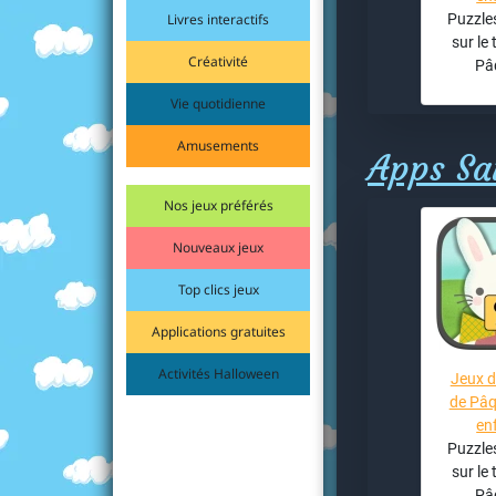
Livres interactifs
Puzzles
sur le
Créativité
Pâ
Vie quotidienne
Amusements
Apps Sai
Nos jeux préférés
Nouveaux jeux
Top clics jeux
Applications gratuites
Activités Halloween
Jeux d
de Pâq
en
Puzzles
sur le
Pâ