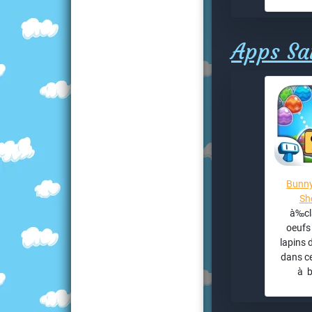
Apps Sai
Bunny
Sh
à‰cl
oeufs 
lapins 
dans ce
à b