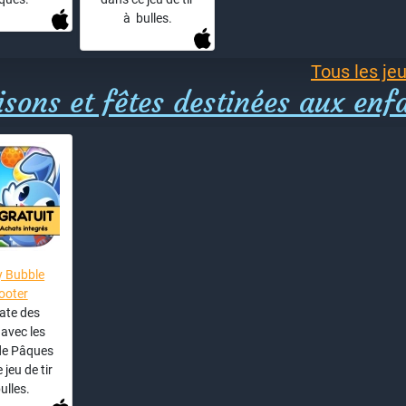
à bulles.
Tous les jeu
sons et fêtes destinées aux enf
 Bubble
ooter
ate des
avec les
de Pâques
 jeu de tir
ulles.