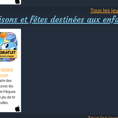
Tous les jeu
sons et fêtes destinées aux enf
 Bubble
ooter
ate des
avec les
de Pâques
 jeu de tir
ulles.