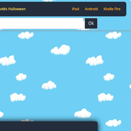
ivités Halloween
iPad
Android
Kindle Fire
Ok