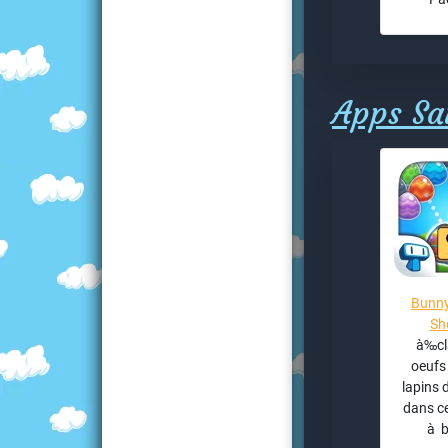
Apps Sai
Bunny
Sh
à‰cl
oeufs 
lapins 
dans ce
à b