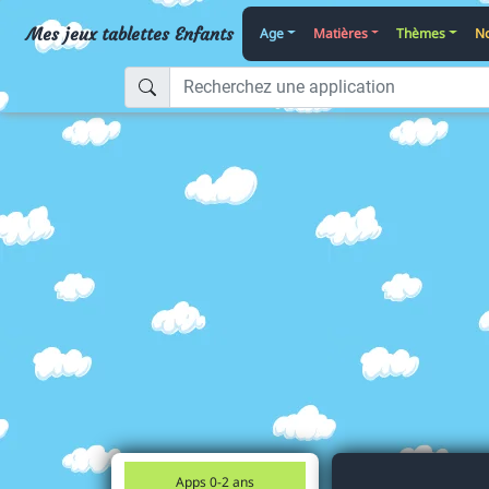
Mes jeux tablettes Enfants
Age
Matières
Thèmes
No
Apps 0-2 ans