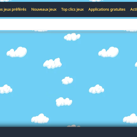
s jeux préférés
Nouveaux jeux
Top clics jeux
Applications gratuites
Act