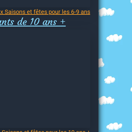
x Saisons et fêtes pour les 6-9 ans
ants de 10 ans +