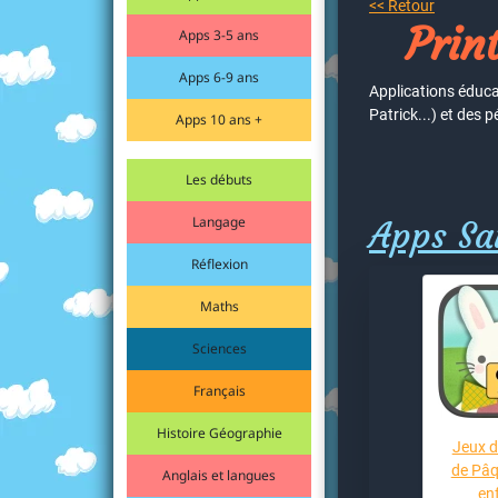
<< Retour
Prin
Apps 3-5 ans
Apps 6-9 ans
Applications éduca
Patrick...) et des p
Apps 10 ans +
Les débuts
Langage
Apps Sai
Réflexion
Maths
Sciences
Français
Histoire Géographie
Jeux d
de Pâq
Anglais et langues
en