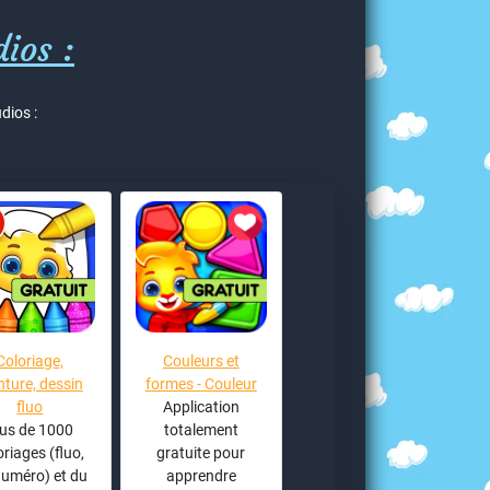
ios :
dios :
Coloriage,
Couleurs et
nture, dessin
formes - Couleur
fluo
Application
lus de 1000
totalement
oriages (fluo,
gratuite pour
numéro) et du
apprendre