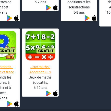
ettres de
5-7 ans
additions et les
de
phabet.
soustractions
A
6 ans
5-8 ans
10
ombres -
Jeux maths -
 et trace
Apprenez + - x
nds les
Jeux de maths
res, à
éducatifs.
er et à
6-12 ans
acer.
5 ans