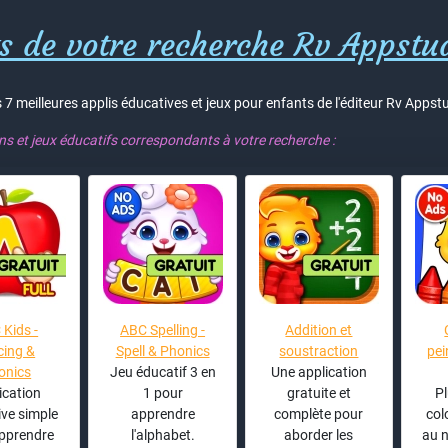
s de votre recherche Rv Appstud
 7 meilleures applis éducatives et jeux pour enfants de l'éditeur Rv Appstu
ons et jeux éducatifs correspondants à votre recherche :
Kids -
ABC Spelling -
Addition et
cing &
Spell & Phonics
soustraction
pei
onics
Jeu éducatif 3 en
Une application
ication
1 pour
gratuite et
P
ve simple
apprendre
complète pour
col
pprendre
l'alphabet.
aborder les
au 