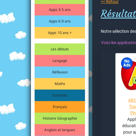
<< Retour
Apps 3-5 ans
Résultat
Apps 6-9 ans
Notre sélection des
Apps 10 ans +
Voici les applicati
Les débuts
Langage
Réflexion
Maths
Sciences
ABC 
Français
Tra
Ph
Histoire Géographie
Appl
éducati
Anglais et langues
pour a