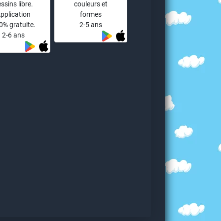
ssins libre.
couleurs et
pplication
formes
0% gratuite.
2-5 ans
2-6 ans