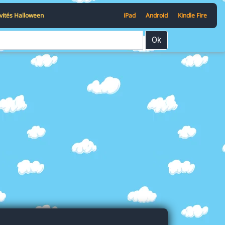
ivités Halloween
iPad
Android
Kindle Fire
Ok