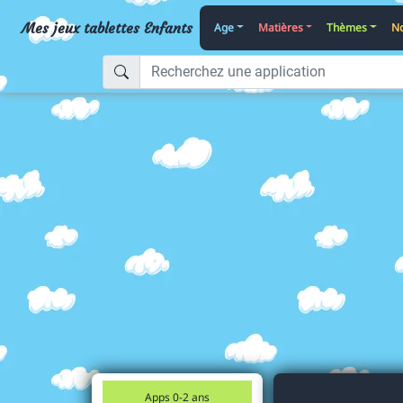
Mes jeux tablettes Enfants
Age
Matières
Thèmes
No
Apps 0-2 ans