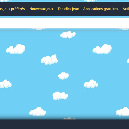
s jeux préférés
Nouveaux jeux
Top clics jeux
Applications gratuites
Act