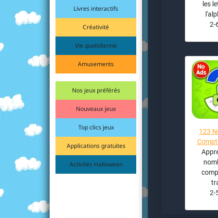
les l
Livres interactifs
l'al
2-
Créativité
Vie quotidienne
Amusements
Nos jeux préférés
Nouveaux jeux
Top clics jeux
123 N
Compte
Applications gratuites
Appre
nomb
Activités Halloween
compt
tr
2-