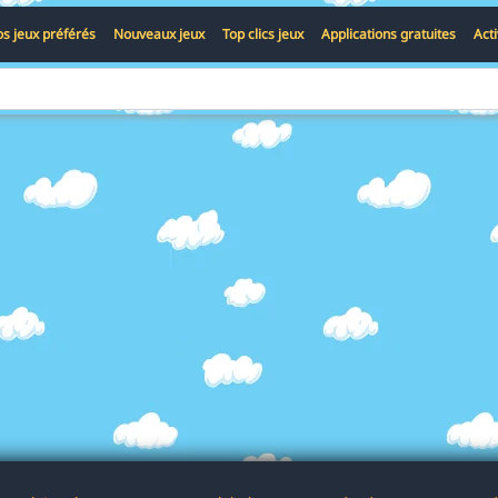
s jeux préférés
Nouveaux jeux
Top clics jeux
Applications gratuites
Act