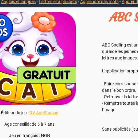
-
Anglais et langues
-
Lettres et alphabets
-
Apprendre des mots
-
Apprendr
ABC S
ABC Spelling est un
qui aide les jeunes
lettres aux images.
L'application propo
- Faire correspondre
dans le bon ordre.
- Retrouver la lett
- Remettre toutes l
l'image.
Éditeur du jeu :
RV AppStudios
Age conseillé : de 5 à 7 ans
Sans publicités, jeu
Jeu en français : NON