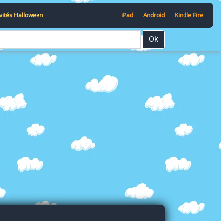
ivités Halloween
iPad
Android
Kindle Fire
Ok