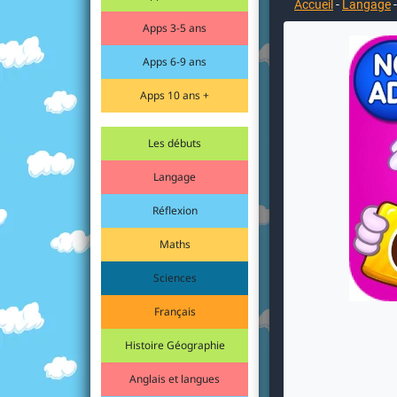
Accueil
-
Langage
Apps 3-5 ans
Apps 6-9 ans
Apps 10 ans +
Les débuts
Langage
Réflexion
Maths
Sciences
Français
Histoire Géographie
Anglais et langues