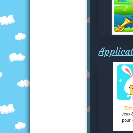
Applicat
Tiny
Jeux é
pour l