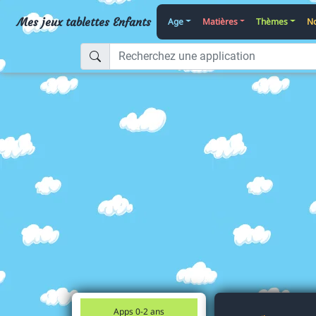
Mes jeux tablettes Enfants
Age
Matières
Thèmes
No
Apps 0-2 ans