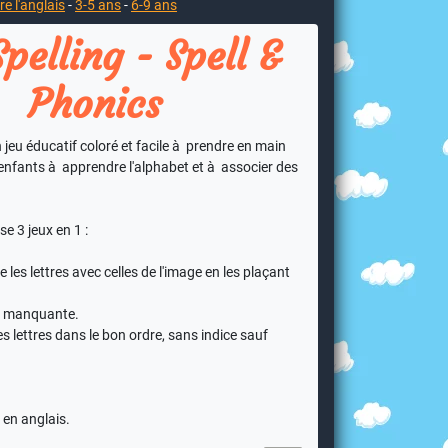
e l'anglais
-
3-5 ans
-
6-9 ans
pelling - Spell &
Phonics
 jeu éducatif coloré et facile à prendre en main
 enfants à apprendre l'alphabet et à associer des
se 3 jeux en 1 :
 les lettres avec celles de l'image en les plaçant
re manquante.
es lettres dans le bon ordre, sans indice sauf
 en anglais.