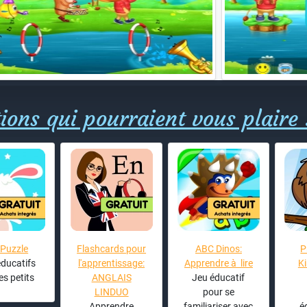
ions qui pourraient vous plaire 
 Puzzle
Flashcards pour
ABC Dinos:
P
ducatifs
l'apprentissage:
Apprendre à lire
K
es petits
ANGLAIS
Jeu éducatif
LINDUO
pour se
Apprendre
familiariser avec
é