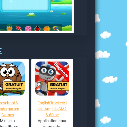
:
reschool &
EnglishTrackerKi
indergarten
ds - Anglais CM2
Games
& 6ème
Mini-jeux
Application pour
ducatifs en
apprendre