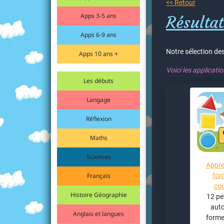
<< Retour
Apps 3-5 ans
Résultat
Apps 6-9 ans
Notre sélection des
Apps 10 ans +
Voici les applicati
Les débuts
Langage
Réflexion
Maths
Sciences
Appre
Français
for
cou
Histoire Géographie
12 pe
auto
Anglais et langues
forme