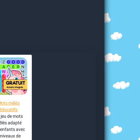
ots mêlés
éducatifs
 jeu de mots
lés adapté
 enfants avec
 niveaux de