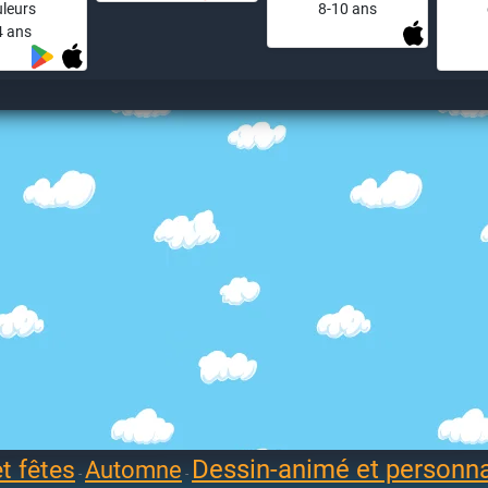
leurs
8-10 ans
4 ans
Dessin-animé et personn
t fêtes
Automne
-
-