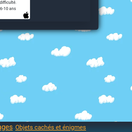
difficulté.
6-10 ans
ages
Objets cachés et énigmes
-