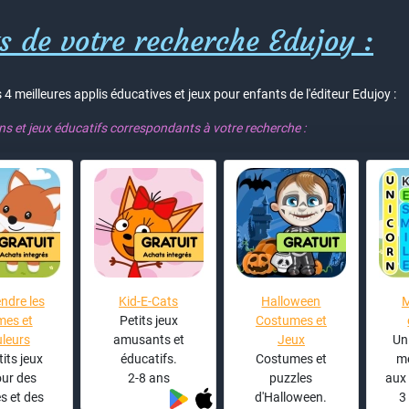
s de votre recherche Edujoy :
 4 meilleures applis éducatives et jeux pour enfants de l'éditeur Edujoy :
ons et jeux éducatifs correspondants à votre recherche :
ndre les
Kid-E-Cats
Halloween
M
mes et
Petits jeux
Costumes et
leurs
amusants et
Jeux
Un
tits jeux
éducatifs.
Costumes et
mê
ur des
2-8 ans
puzzles
aux
s et des
d'Halloween.
3