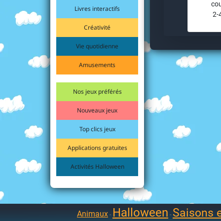
cou
Livres interactifs
2-
Créativité
Vie quotidienne
Amusements
Nos jeux préférés
Nouveaux jeux
Top clics jeux
Applications gratuites
Activités Halloween
Halloween
Saisons e
Animaux
-
-