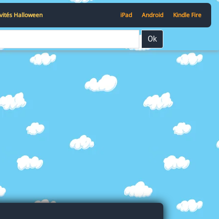
ivités Halloween
iPad
Android
Kindle Fire
Ok