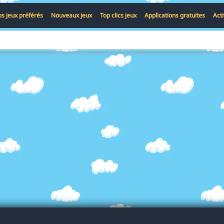
s jeux préférés
Nouveaux jeux
Top clics jeux
Applications gratuites
Act