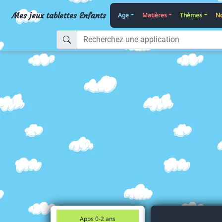
Mes jeux tablettes Enfants
Age
Matières
Thèmes
No
Apps 0-2 ans