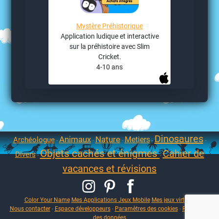
Mystère Préhistorique
Application ludique et interactive
sur la préhistoire avec Slim
Cricket.
4-10 ans
Dinosaures
Animaux
Nature
Metiers
Archéologue
-
-
-
-
-
Objets cachés et énigmes
Cahier de
Divers
-
-
vacances et révisions
Color Your Name
Mes Applications Jeux Mobile
Mes jeux virtuels
Nous contacter
-
Espace développeurs
-
Paramètres des cookies
-
Protection
des données