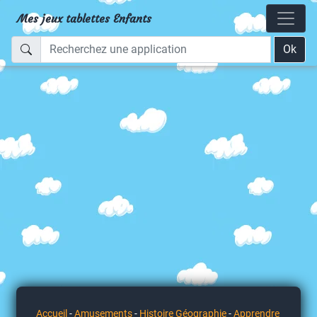
Mes jeux tablettes Enfants
Ok
Accueil
-
Amusements
-
Histoire Géographie
-
Apprendre