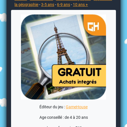
la géographie
-
3-5 ans
-
6-9 ans
-
10 ans +
Éditeur du jeu :
GameHouse
Age conseillé : de 4 à 20 ans