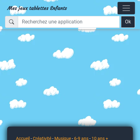
Mes jeux tablettes Enfants
Ok
Accueil
-
Créativité
-
Musique
-
6-9 ans
-
10 ans +