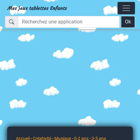
Mes jeux tablettes Enfants
Ok
Accueil
-
Créativité
-
Musique
-
0-2 ans
-
3-5 ans