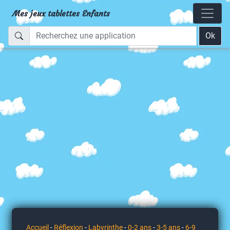
Mes jeux tablettes Enfants
Ok
Accueil
-
Réflexion
-
Labyrinthe
-
0-2 ans
-
3-5 ans
-
6-9