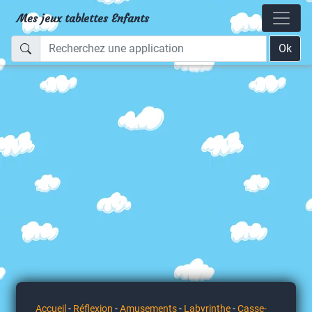
Mes jeux tablettes Enfants
Ok
Accueil
-
Réflexion
-
Amusements
-
Labyrinthe
-
Casse-