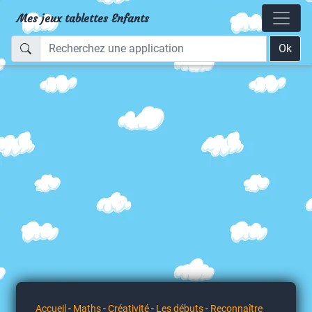
Mes jeux tablettes Enfants
Ok
Accueil
-
Maths
-
Créativité
-
Les débuts
-
Reconnaître