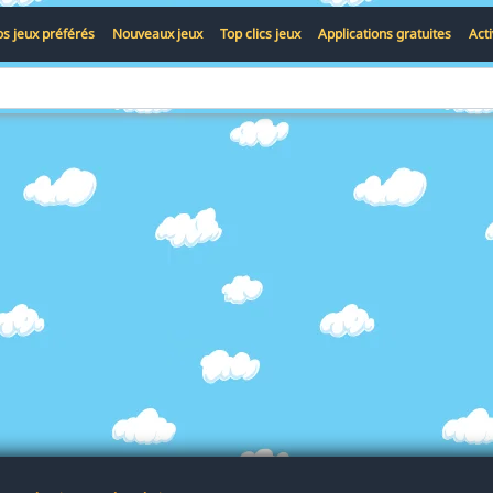
s jeux préférés
Nouveaux jeux
Top clics jeux
Applications gratuites
Act