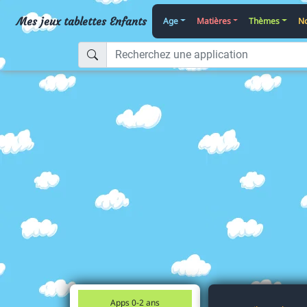
Mes jeux tablettes Enfants
Age
Matières
Thèmes
No
Apps 0-2 ans