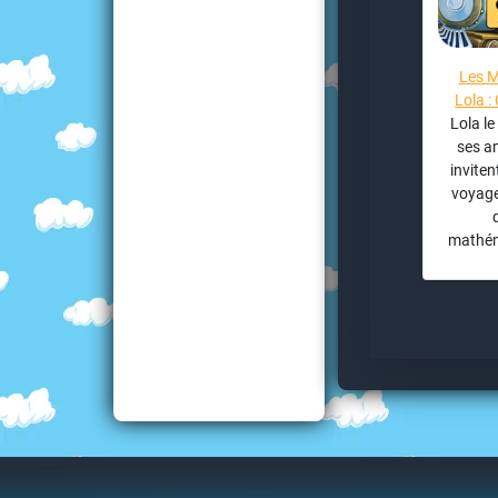
Les M
Lola :
Lola le
ses a
inviten
voyage
mathém