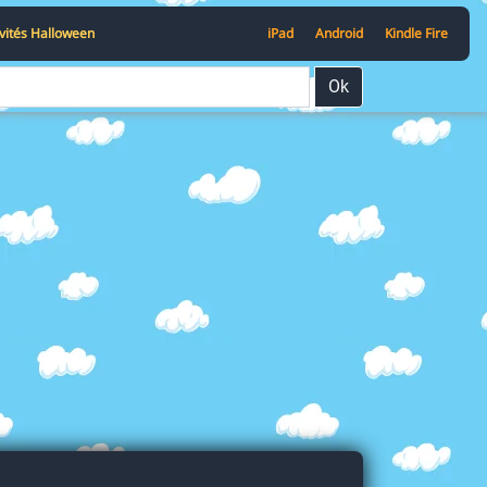
ivités Halloween
iPad
Android
Kindle Fire
Ok