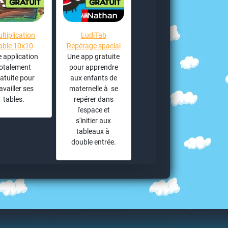
ltiplication
LudiTab
able 10x10
Repérage spacial
 application
Une app gratuite
totalement
pour apprendre
atuite pour
aux enfants de
availler ses
maternelle à se
tables.
repérer dans
l'espace et
s'initier aux
tableaux à
double entrée.