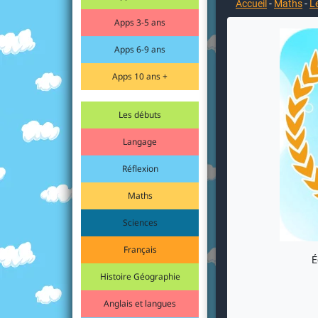
Accueil
-
Maths
-
L
Apps 3-5 ans
Apps 6-9 ans
Apps 10 ans +
Les débuts
Langage
Réflexion
Maths
Sciences
Français
É
Histoire Géographie
Anglais et langues