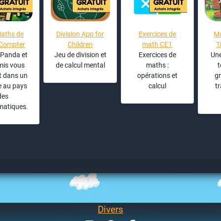
aths de
Division App for
Exercices de
Mu
 Compter
Children
math CE1
T
 Panda et
Jeu de division et
Exercices de
Une
mis vous
de calcul mental
maths :
t dans un
opérations et
gr
 au pays
calcul
tr
des
atiques.
Divers