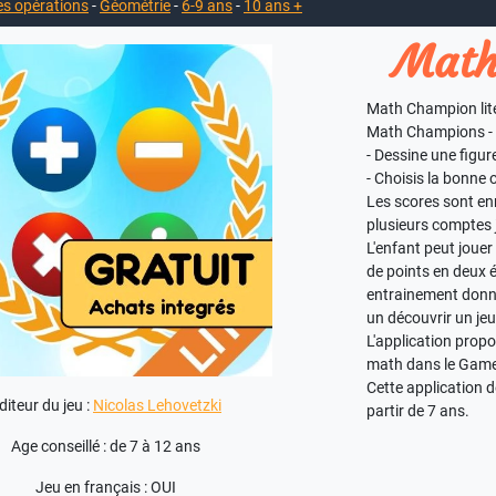
es opérations
-
Géométrie
-
6-9 ans
-
10 ans +
Math
Math Champion lite
Math Champions - c
- Dessine une figu
- Choisis la bonne 
Les scores sont enr
plusieurs comptes 
L'enfant peut jouer
de points en deux
entrainement donne
un découvrir un je
L'application prop
math dans le Game
Cette application
diteur du jeu :
Nicolas Lehovetzki
partir de 7 ans.
Age conseillé : de 7 à 12 ans
Jeu en français : OUI