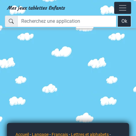
Mes jeux tablettes Enfants
Ok
Accueil
-
Langage
-
Français
-
Lettres et alphabets
-