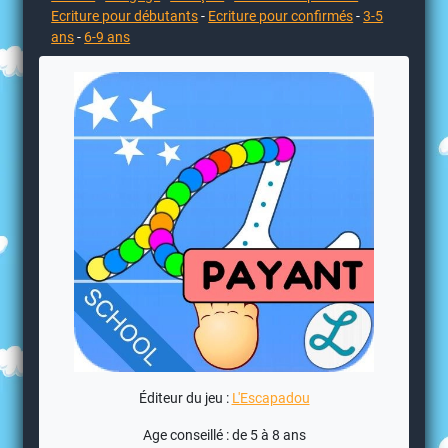
Ecriture pour débutants
-
Ecriture pour confirmés
-
3-5
ans
-
6-9 ans
Éditeur du jeu :
L'Escapadou
Age conseillé : de 5 à 8 ans