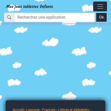
Mes jeux tablettes Enfants
Ok
Accueil
-
Langage
-
Français
-
Lettres et alphabets
-