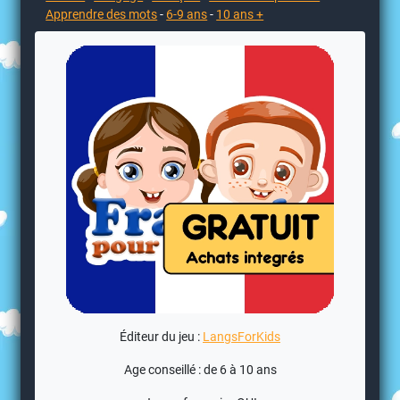
Apprendre des mots
-
6-9 ans
-
10 ans +
Éditeur du jeu :
LangsForKids
Age conseillé : de 6 à 10 ans