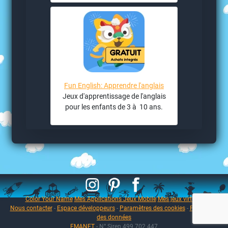
Fun English: Apprendre l'anglais
Jeux d'apprentissage de l'anglais
pour les enfants de 3 à 10 ans.
Color Your Name
Mes Applications Jeux Mobile
Mes jeux virtuels
Nous contacter
-
Espace développeurs
-
Paramètres des cookies
-
Protection
des données
EMANET
- N° Siren 499 702 447