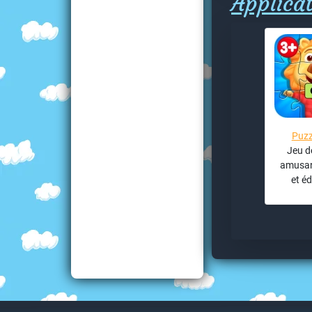
Applicat
Puzz
Jeu d
amusant
et éd