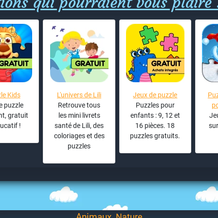
ions qui pourraient vous plaire 
le Kids
L'univers de Lili
Jeux de puzzle
Puz
e puzzle
Retrouve tous
Puzzles pour
p
, gratuit
les mini livrets
enfants : 9, 12 et
Je
ucatif !
santé de Lili, des
16 pièces. 18
sur
coloriages et des
puzzles gratuits.
puzzles
Animaux
Nature
-