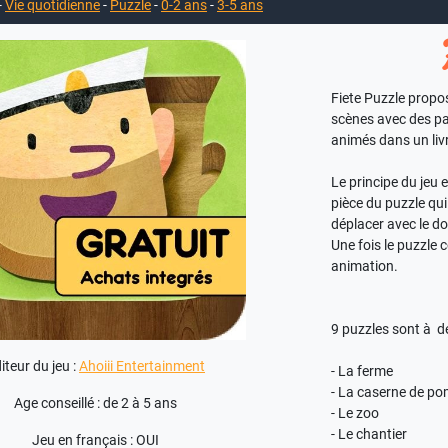
-
Vie quotidienne
-
Puzzle
-
0-2 ans
-
3-5 ans
Fiete Puzzle propo
scènes avec des pa
animés dans un livr
Le principe du jeu
pièce du puzzle qui 
déplacer avec le do
Une fois le puzzle
animation.
9 puzzles sont à dé
iteur du jeu :
Ahoiii Entertainment
- La ferme
- La caserne de po
Age conseillé : de 2 à 5 ans
- Le zoo
- Le chantier
Jeu en français : OUI