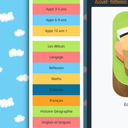
Accueil
-
Réflexion
Apps 3-5 ans
Apps 6-9 ans
Apps 10 ans +
Les débuts
Langage
Réflexion
Maths
Sciences
Français
Éd
Histoire Géographie
Anglais et langues