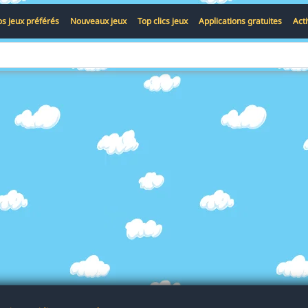
s jeux préférés
Nouveaux jeux
Top clics jeux
Applications gratuites
Act