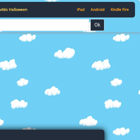
ivités Halloween
iPad
Android
Kindle Fire
Ok