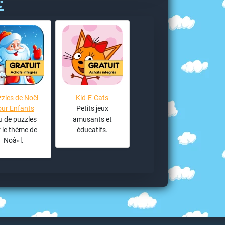
:
zles de Noël
Kid-E-Cats
our Enfants
Petits jeux
u de puzzles
amusants et
 le thème de
éducatifs.
Noà«l.