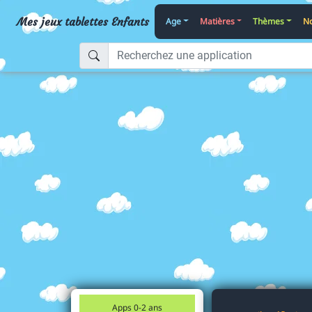
Mes jeux tablettes Enfants
Age
Matières
Thèmes
No
Apps 0-2 ans