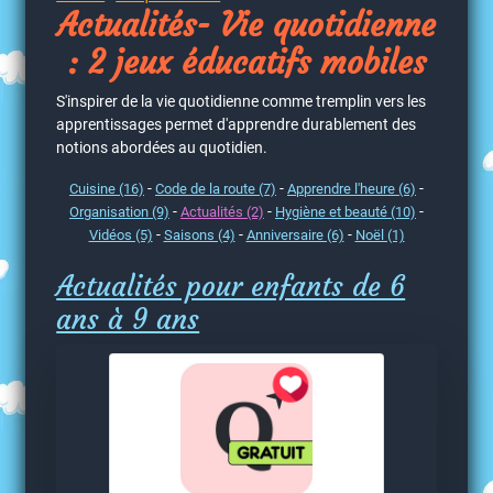
Actualités- Vie quotidienne
: 2 jeux éducatifs mobiles
S'inspirer de la vie quotidienne comme tremplin vers les
apprentissages permet d'apprendre durablement des
notions abordées au quotidien.
-
-
-
Cuisine (16)
Code de la route (7)
Apprendre l'heure (6)
-
-
-
Organisation (9)
Actualités (2)
Hygiène et beauté (10)
-
-
-
Vidéos (5)
Saisons (4)
Anniversaire (6)
Noël (1)
Actualités pour enfants de 6
ans à 9 ans