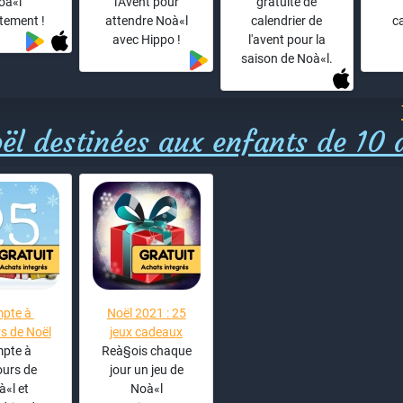
oà«l
l'Avent pour
gratuite de
tement !
attendre Noà«l
calendrier de
c
avec Hippo !
l'avent pour la
saison de Noà«l.
ël destinées aux enfants de 10 
pte à
Noël 2021 : 25
s de Noël
jeux cadeaux
pte à
Reà§ois chaque
urs de
jour un jeu de
«l et
Noà«l