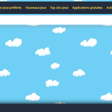
s jeux préférés
Nouveaux jeux
Top clics jeux
Applications gratuites
Act