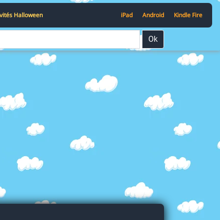
ivités Halloween
iPad
Android
Kindle Fire
Ok