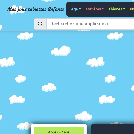
Mes jeux tablettes Enfants
Age
Matières
Thèmes
No
Apps 0-2 ans