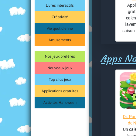
Livres interactifs
Appl
grat
Créativité
calen
l'aven
Vie quotidienne
saison 
Amusements
Apps No
Nos jeux préférés
Nouveaux jeux
Top clics jeux
Applications gratuites
Activités Halloween
Dr. Pa
de N
Un cale
l'ave