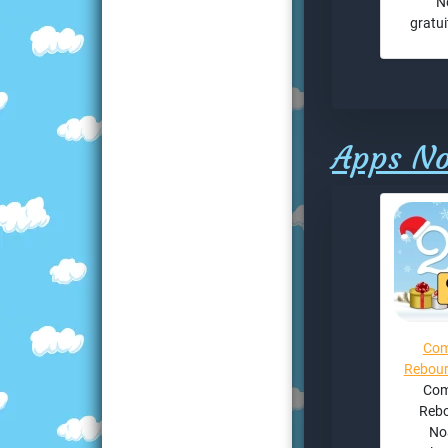
N
gratui
Apps No
Com
Rebour
Com
Rebo
Noà