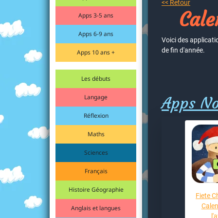
<< Retour
Cale
Apps 3-5 ans
Apps 6-9 ans
Voici des applicat
de fin d'année.
Apps 10 ans +
Les débuts
Langage
Apps No
Réflexion
Maths
Sciences
Français
Histoire Géographie
Fiete C
Calen
Anglais et langues
l'