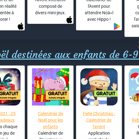
en réalité
composé de
l'Avent pour
g
entée à
divers mini-jeux.
attendre Noà«l
c
orer !
avec Hippo !
l'
sai
ël destinées aux enfants de 6-9
021 : 25
Calendrier de
Fiete Christmas -
cadeaux
Noël pour les
Calendrier de
Reb
s chaque
enfants
l'avent
un jeu de
Calendrier de
Application
R