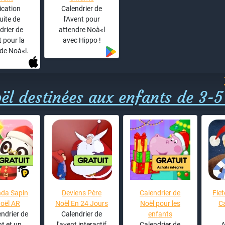
ication
Calendrier de
uite de
l'Avent pour
drier de
attendre Noà«l
t pour la
avec Hippo !
de Noà«l.
ël destinées aux enfants de 3-5
nda Sapin
Deviens Père
Calendrier de
Fiet
oël AR
Noël En 24 Jours
Noël pour les
Ca
ndrier de
Calendrier de
enfants
nt et un
l'avent interactif
Calendrier de
A