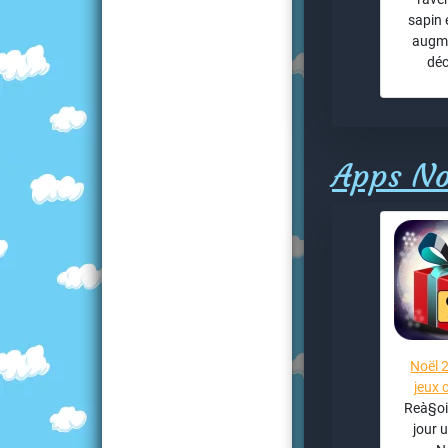
sapin 
augm
déc
Apps No
Noël 2
jeux 
Reà§oi
jour 