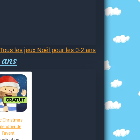
Tous les jeux Noël pour les 0-2 ans
 ans
e Christmas -
lendrier de
l'avent
pplication