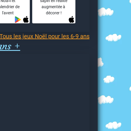
Noà«l et
sapin en réalité
alendrier de
augmentée à
l'avent
décorer !
Tous les jeux Noël pour les 6-9 ans
ans +