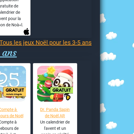
ratuite de
alendrier de
avent pour la
son de Noà«l.
Tous les jeux Noël pour les 3-5 ans
 ans
Compte à
Dr. Panda Sapin
ours de Noël
de Noël AR
Compte à
Un calendrier de
ebours de
l'avent et un