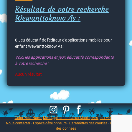
Résultats de votre recherche
Wewanttoknow As :
0 Jeu éducatif de l'éditeur d'applications mobiles pour
enfant Wewanttoknow As :
Voici les applications et jeux éducatifs correspondants
à votre recherche :
Aucun résultat
Color Your Name
Mes Applications Jeux Mobile
Mes jeux virtuels
Nous contacter
-
Espace développeurs
-
Paramètres des cookies
-
Protection
des données