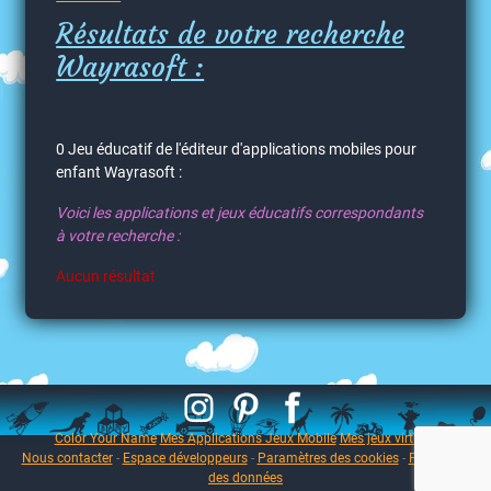
Résultats de votre recherche
Wayrasoft :
0 Jeu éducatif de l'éditeur d'applications mobiles pour
enfant Wayrasoft :
Voici les applications et jeux éducatifs correspondants
à votre recherche :
Aucun résultat
Color Your Name
Mes Applications Jeux Mobile
Mes jeux virtuels
Nous contacter
-
Espace développeurs
-
Paramètres des cookies
-
Protection
des données