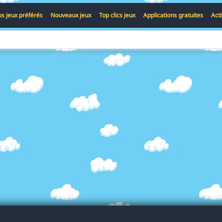
s jeux préférés
Nouveaux jeux
Top clics jeux
Applications gratuites
Act