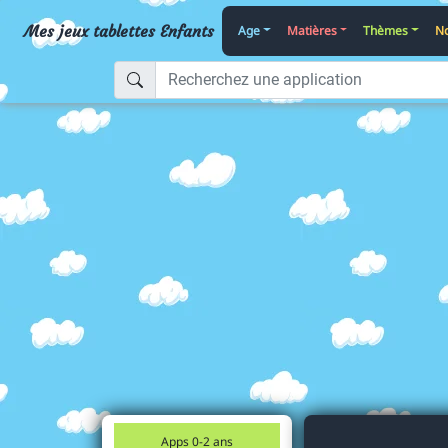
Mes jeux tablettes Enfants
Age
Matières
Thèmes
No
Apps 0-2 ans