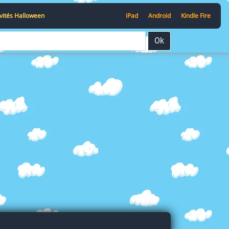
ivités Halloween
iPad
Android
Kindle Fire
Ok