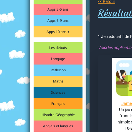
<< Retour
Apps 3-5 ans
Résulta
Apps 6-9 ans
Apps 10 ans +
1 Jeu éducatif de 
Les débuts
Voici les applicati
Langage
Réflexion
Maths
Sciences
Français
James
Un jeu 
Histoire Géographie
"runni
simple 
Anglais et langues
10-