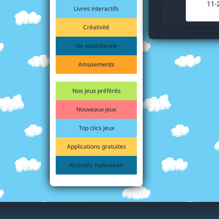
11-
Livres interactifs
Créativité
Vie quotidienne
Amusements
Nos jeux préférés
Nouveaux jeux
Top clics jeux
Applications gratuites
Activités Halloween