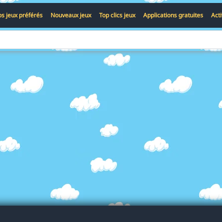
s jeux préférés
Nouveaux jeux
Top clics jeux
Applications gratuites
Act