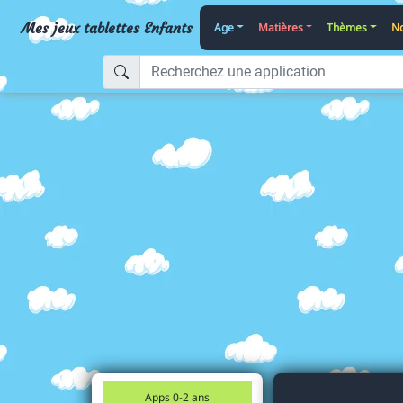
Mes jeux tablettes Enfants
Age
Matières
Thèmes
No
Apps 0-2 ans