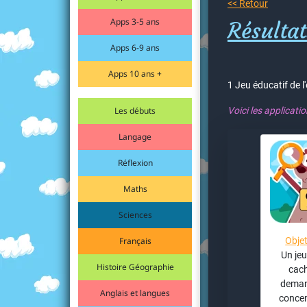
<< Retour
Apps 3-5 ans
Résultat
Apps 6-9 ans
Apps 10 ans +
1 Jeu éducatif de l
Les débuts
Voici les applicati
Langage
Réflexion
Maths
Sciences
Français
Obje
Un jeu
Histoire Géographie
cach
deman
Anglais et langues
concen