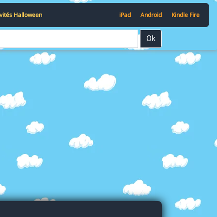
ivités Halloween
iPad
Android
Kindle Fire
Ok