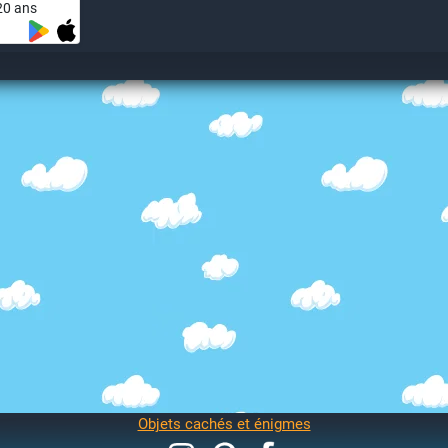
20 ans
Objets cachés et énigmes