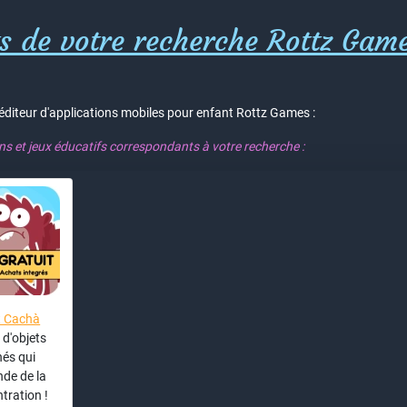
s de votre recherche Rottz Game
'éditeur d'applications mobiles pour enfant Rottz Games :
ons et jeux éducatifs correspondants à votre recherche :
t Cachà
 d'objets
és qui
de de la
tration !