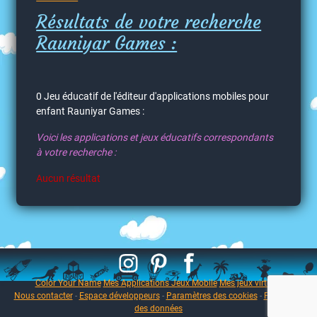
Résultats de votre recherche
Rauniyar Games :
0 Jeu éducatif de l'éditeur d'applications mobiles pour
enfant Rauniyar Games :
Voici les applications et jeux éducatifs correspondants
à votre recherche :
Aucun résultat
Color Your Name
Mes Applications Jeux Mobile
Mes jeux virtuels
Nous contacter
-
Espace développeurs
-
Paramètres des cookies
-
Protection
des données