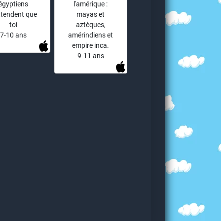
égyptiens
l'amérique :
ttendent que
mayas et
toi
aztèques,
7-10 ans
amérindiens et
empire inca.
9-11 ans