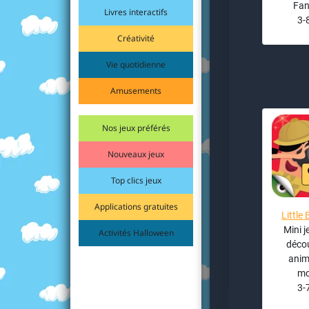
Fan
Livres interactifs
3-
Créativité
Vie quotidienne
Amusements
Nos jeux préférés
Nouveaux jeux
Top clics jeux
Applications gratuites
Little
Mini 
Activités Halloween
décou
anim
mo
3-