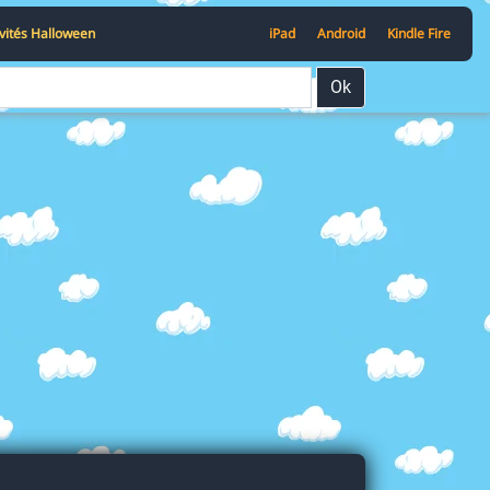
ivités Halloween
iPad
Android
Kindle Fire
Ok