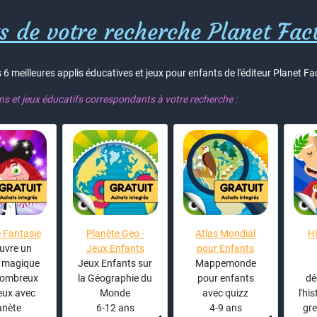
s de votre recherche Planet Fact
 6 meilleures applis éducatives et jeux pour enfants de l'éditeur Planet Fac
ons et jeux éducatifs correspondants à votre recherche :
 Fantasie
Planète Geo -
Atlas Mondial
Hi
uvre un
Jeux Enfants
pour Enfants
 magique
Jeux Enfants sur
Mappemonde
nombreux
la Géographie du
pour enfants
dé
eux avec
Monde
avec quizz
l'his
anète
6-12 ans
4-9 ans
gre