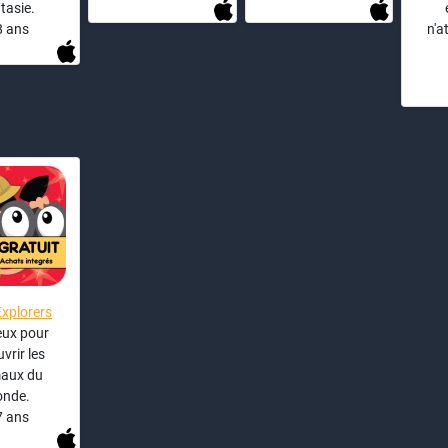
tasie.
8 ans
n'a
 Explorers
jeux pour
vrir les
aux du
nde.
7 ans