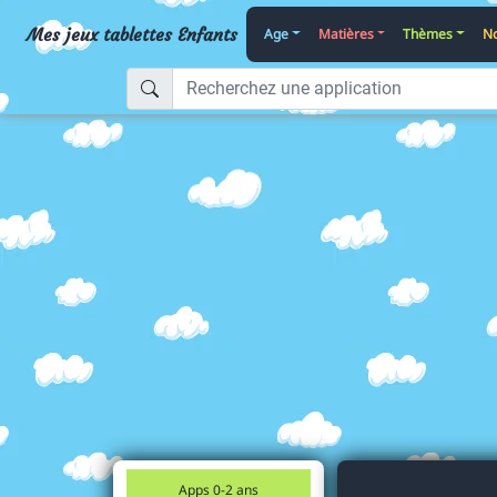
Mes jeux tablettes Enfants
Age
Matières
Thèmes
No
Apps 0-2 ans