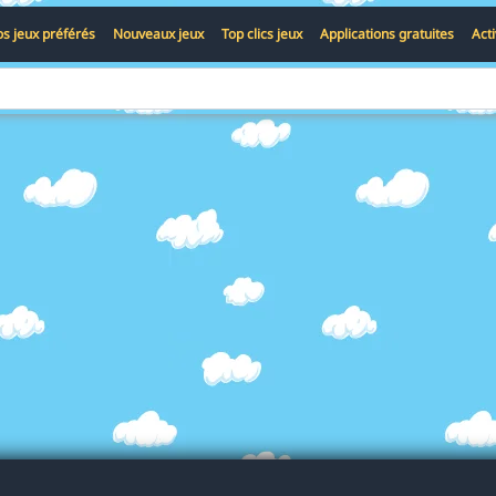
s jeux préférés
Nouveaux jeux
Top clics jeux
Applications gratuites
Act