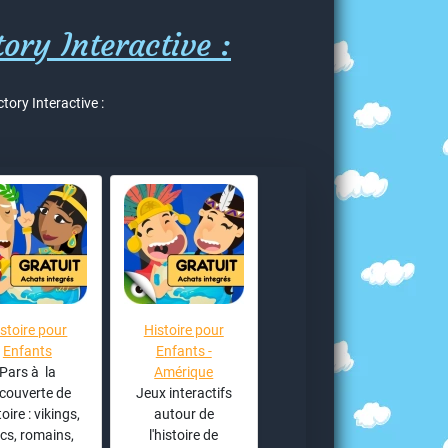
ory Interactive :
tory Interactive :
stoire pour
Histoire pour
Enfants
Enfants -
Pars à la
Amérique
couverte de
Jeux interactifs
toire : vikings,
autour de
cs, romains,
l'histoire de