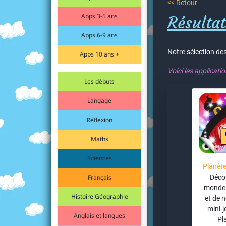
<< Retour
Apps 3-5 ans
Résultat
Apps 6-9 ans
Notre sélection des
Apps 10 ans +
Voici les applicati
Les débuts
Langage
Réflexion
Maths
Sciences
Planète
Français
Déco
monde
Histoire Géographie
et de 
mini-j
Anglais et langues
Pl