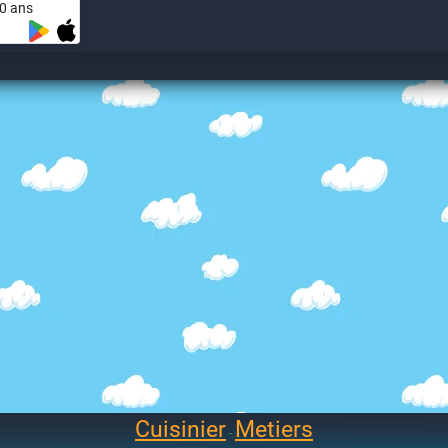
0 ans
Cuisinier
Metiers
-