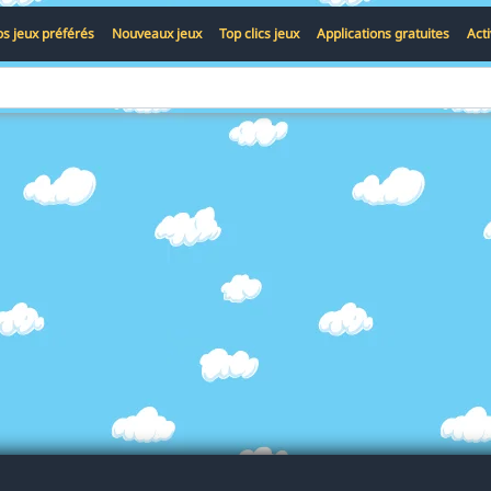
s jeux préférés
Nouveaux jeux
Top clics jeux
Applications gratuites
Act