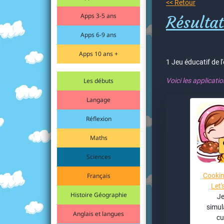
<< Retour
Apps 3-5 ans
Résultat
Apps 6-9 ans
Apps 10 ans +
1 Jeu éducatif de l
Les débuts
Voici les applicati
Langage
Réflexion
Maths
Sciences
Français
Cooki
Let'
Histoire Géographie
Je
simul
Anglais et langues
cu