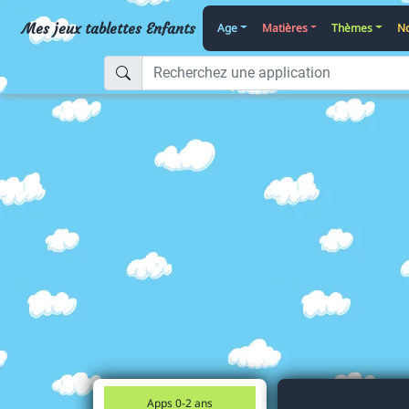
Mes jeux tablettes Enfants
Age
Matières
Thèmes
No
Apps 0-2 ans