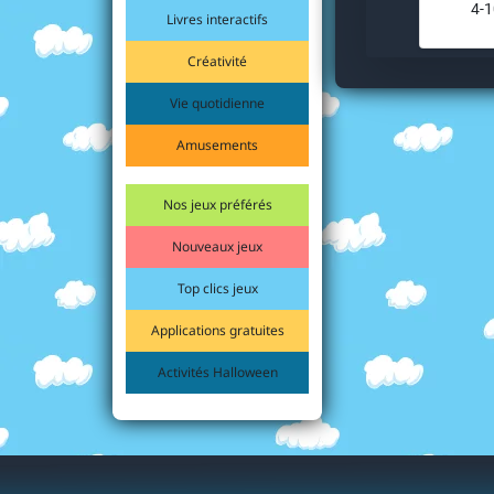
4-1
Livres interactifs
Créativité
Vie quotidienne
Amusements
Nos jeux préférés
Nouveaux jeux
Top clics jeux
Applications gratuites
Activités Halloween