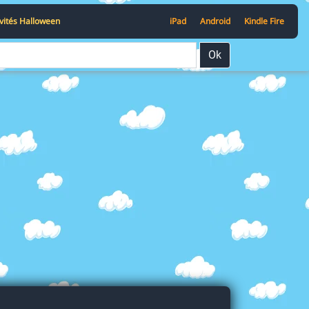
ivités Halloween
iPad
Android
Kindle Fire
Ok