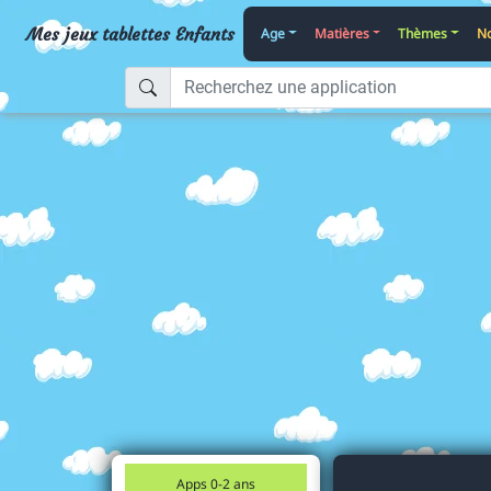
Mes jeux tablettes Enfants
Age
Matières
Thèmes
No
Apps 0-2 ans