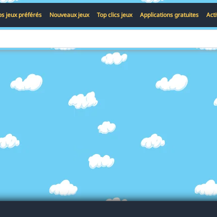
s jeux préférés
Nouveaux jeux
Top clics jeux
Applications gratuites
Act