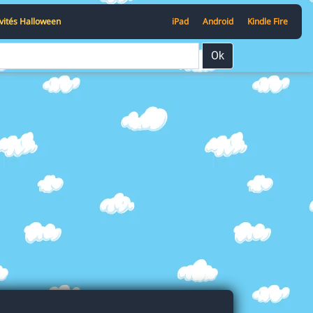
ivités Halloween
iPad
Android
Kindle Fire
Ok