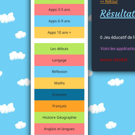
<< Retour
Apps 3-5 ans
Résultat
Apps 6-9 ans
Apps 10 ans +
0 Jeu éducatif de l
Les débuts
Voici les applicati
Aucun résultat
Langage
Réflexion
Maths
Sciences
Français
Histoire Géographie
Anglais et langues