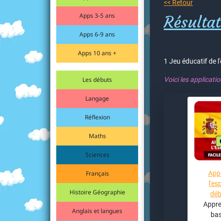
<< Retour
Apps 3-5 ans
Résultat
Apps 6-9 ans
Apps 10 ans +
1 Jeu éducatif de l
Les débuts
Voici les applicati
Langage
Réflexion
Maths
Sciences
Français
App
l'es
Histoire Géographie
déb
Appre
Anglais et langues
bas