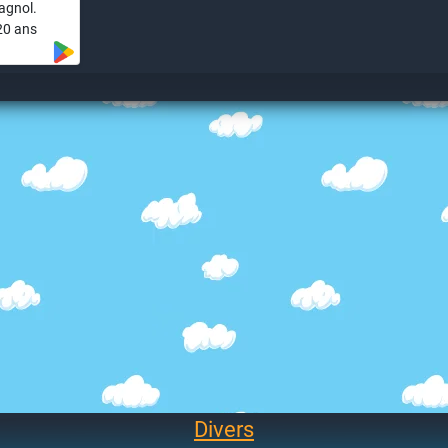
agnol.
20 ans
Divers