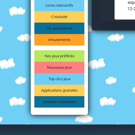
esp
Livres interactifs
12-
Créativité
Vie quotidienne
Amusements
Nos jeux préférés
Nouveaux jeux
Top clics jeux
Applications gratuites
Activités Halloween