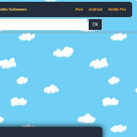
ivités Halloween
iPad
Android
Kindle Fire
Ok