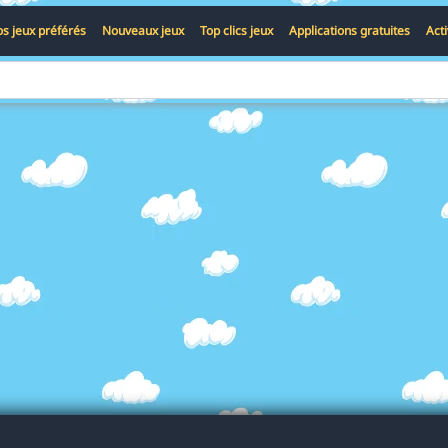
s jeux préférés
Nouveaux jeux
Top clics jeux
Applications gratuites
Act