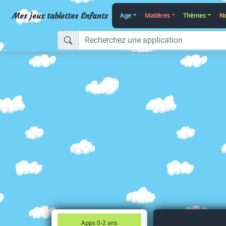
Mes jeux tablettes Enfants
Age
Matières
Thèmes
No
Apps 0-2 ans