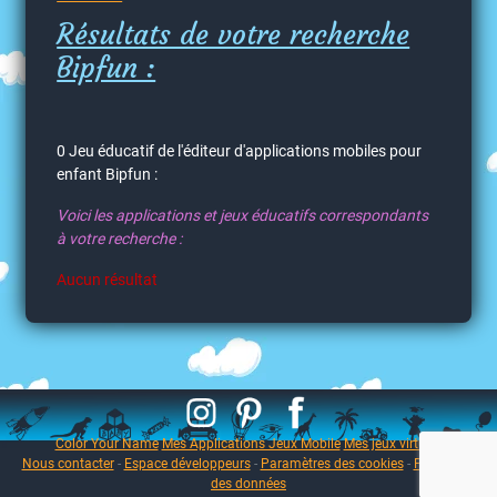
Résultats de votre recherche
Bipfun :
0 Jeu éducatif de l'éditeur d'applications mobiles pour
enfant Bipfun :
Voici les applications et jeux éducatifs correspondants
à votre recherche :
Aucun résultat
Color Your Name
Mes Applications Jeux Mobile
Mes jeux virtuels
Nous contacter
-
Espace développeurs
-
Paramètres des cookies
-
Protection
des données