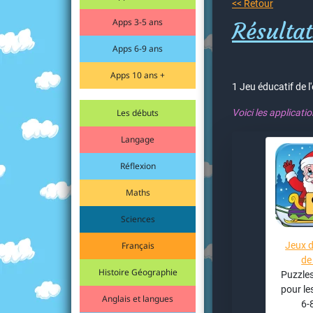
<< Retour
Apps 3-5 ans
Résulta
Apps 6-9 ans
Apps 10 ans +
1 Jeu éducatif de l
Les débuts
Voici les applicati
Langage
Réflexion
Maths
Sciences
Français
Jeux d
de
Histoire Géographie
Puzzles
pour le
Anglais et langues
6-