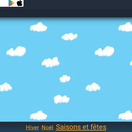
Saisons et fêtes
Hiver
Noël
-
-