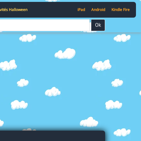
ivités Halloween
iPad
Android
Kindle Fire
Ok