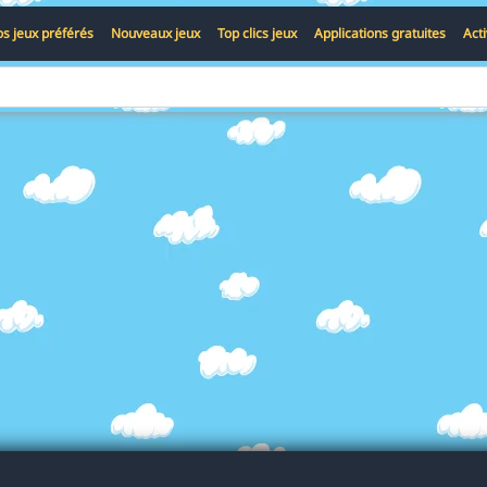
s jeux préférés
Nouveaux jeux
Top clics jeux
Applications gratuites
Act