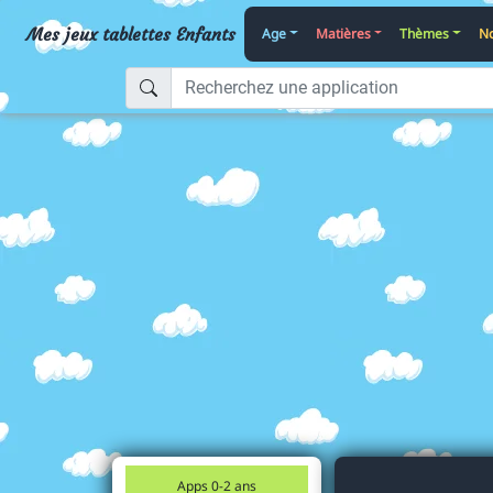
Mes jeux tablettes Enfants
Age
Matières
Thèmes
No
Apps 0-2 ans