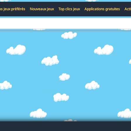
s jeux préférés
Nouveaux jeux
Top clics jeux
Applications gratuites
Act