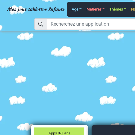
Mes jeux tablettes Enfants
Age
Matières
Thèmes
No
Apps 0-2 ans