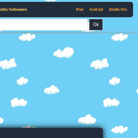
ivités Halloween
iPad
Android
Kindle Fire
Ok