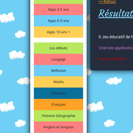
<< Retour
Apps 3-5 ans
Résultat
Apps 6-9 ans
Apps 10 ans +
0 Jeu éducatif de l
Les débuts
Voici les applicati
Aucun résultat
Langage
Réflexion
Maths
Sciences
Français
Histoire Géographie
Anglais et langues