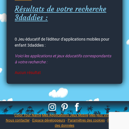
Résultats de votre recherche
3daddies :
0 Jeu éducatif de l'éditeur d'applications mobiles pour
enfant 3daddies :
Voici les applications et jeux éducatifs correspondants
à votre recherche :
Aucun résultat
Color Your Name
Mes Applications Jeux Mobile
Mes jeux virtuels
Nous contacter
-
Espace développeurs
-
Paramètres des cookies
-
Protection
des données