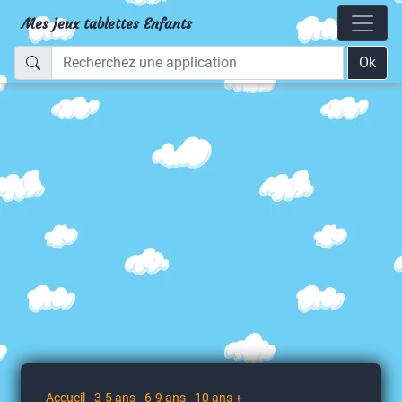
Mes jeux tablettes Enfants
Ok
Accueil
-
3-5 ans
-
6-9 ans
-
10 ans +